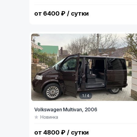
of
7
от 6400 ₽ / сутки
1 / 4
Item
Volkswagen Multivan,
2006
1
Новинка
of
4
от 4800 ₽ / сутки