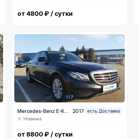
of
o
8
5
от 4800 ₽ / сутки
1 / 7
Item
Mercedes-Benz E-Класс,
2017
есть Доставка
1
Новинка
of
7
от 8800 ₽ / сутки