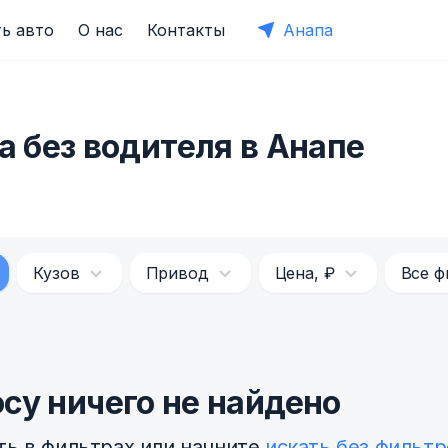
ь авто
О нас
Контакты
Анапа
a без водителя в Анапе
Кузов
Привод
Цена, ₽
Все ф
су ничего не найдено
ть в фильтрах или начните
искать без фильтр