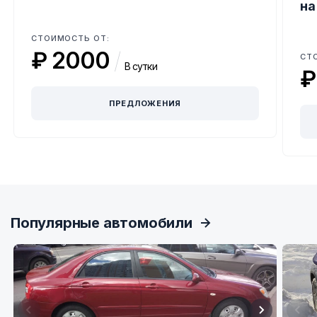
на
СТОИМОСТЬ ОТ:
₽ 2000
/
СТ
В сутки
₽
ПРЕДЛОЖЕНИЯ
Item
1
of
3
Популярные автомобили