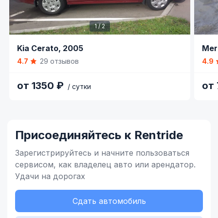
1 / 2
Item
Item
Kia Cerato,
2005
Mer
1
1
4.7
29 отзывов
4.9
of
of
2
6
от 1350 ₽
от
/ сутки
Item
1
of
Присоединяйтесь к Rentride
4
Зарегистрируйтесь и начните
пользоваться
сервисом,
как владелец
авто или арендатор.
Удачи на дорогах
Сдать автомобиль