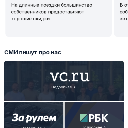
На длинные поездки большинство
В о
собственников предоставляют
соб
хорошие скидки
авт
Item
1
СМИ пишут про нас
of
7
Подробнее
Подробнее