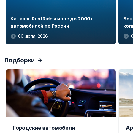
Каталог RentRide вырос до 2000+
Бон
автомобилей по России
коп
06 июля, 2026
Item
1
Подборки
of
5
Городские автомобили
Ар