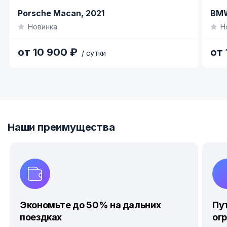
Item
Item
Porsche Macan,
2021
BMW
1
1
Новинка
Н
of
of
9
9
от 10 900 ₽
от 
/ сутки
Item
1
of
4
Наши преимущества
Экономьте до 50% на дальних
Пу
поездках
ог