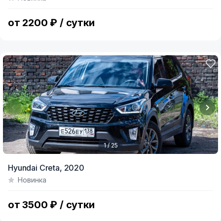
of
8
от 2200 ₽ / сутки
1 / 25
Item
Hyundai Creta,
2020
1
Новинка
of
25
от 3500 ₽ / сутки