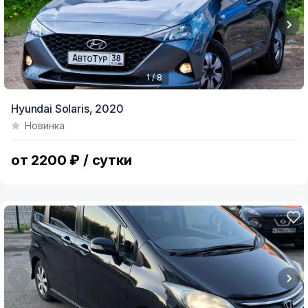
1 / 8
Item
Hyundai Solaris,
2020
1
Новинка
of
8
от 2200 ₽ / сутки