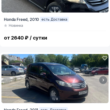
1 / 10
Item
Honda Freed,
2010
есть Доставка
1
Новинка
of
10
от 2640 ₽ / сутки
1 / 9
Item
есть Доставка