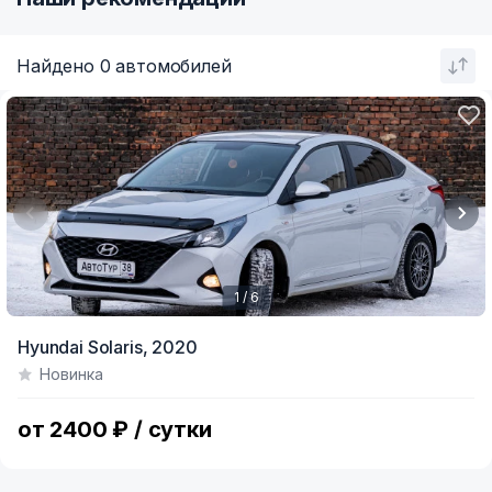
Найдено 0 автомобилей
1 / 6
Item
Hyundai Solaris,
2020
1
Новинка
of
6
от 2400 ₽ / сутки