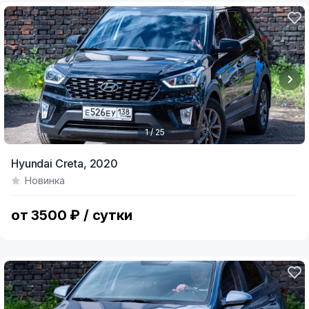
1 / 25
Item
Hyundai Creta,
2020
1
Новинка
of
25
от 3500 ₽ / сутки