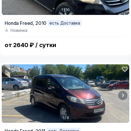
1 / 10
Item
Honda Freed,
2010
есть Доставка
1
Новинка
of
10
от 2640 ₽ / сутки
1 / 9
Item
есть Доставка