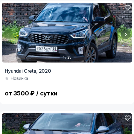
1 / 25
Item
Hyundai Creta,
2020
1
Новинка
of
25
от 3500 ₽ / сутки