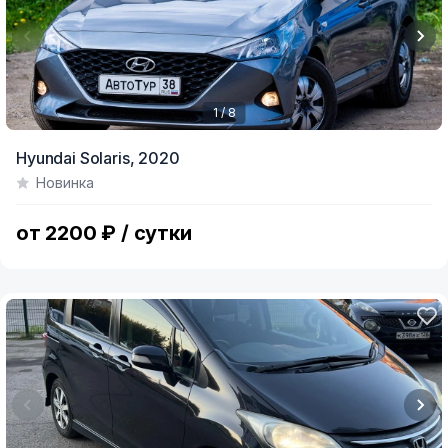
1 / 8
Item
Hyundai Solaris,
2020
1
Новинка
of
8
от 2200 ₽ / сутки