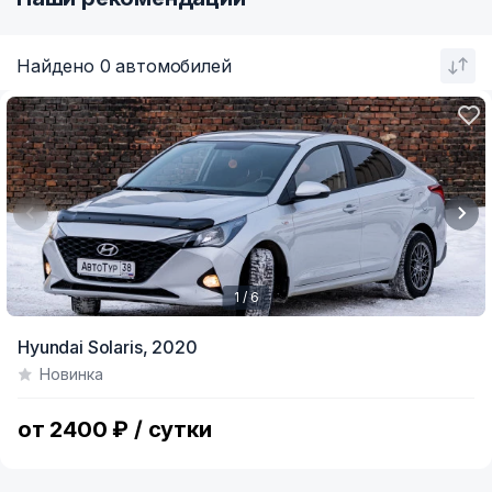
Найдено 0 автомобилей
1 / 6
Item
Hyundai Solaris,
2020
1
Новинка
of
6
от 2400 ₽ / сутки