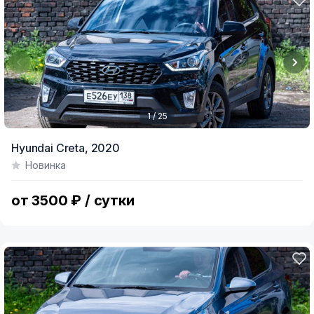
1 / 25
Item
Hyundai Creta,
2020
1
Новинка
of
25
от 3500 ₽ / сутки