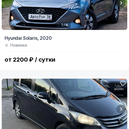
1 / 8
Item
Hyundai Solaris,
2020
1
Новинка
of
8
от 2200 ₽ / сутки