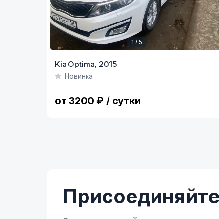
1 / 5
Item
Kia Optima,
2015
1
Новинка
of
5
от 3200 ₽ / сутки
Присоединяйтес