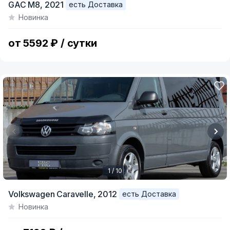
GAC M8,
2021
есть Доставка
1
Новинка
of
11
от 5592 ₽ / сутки
1 / 10
Item
Volkswagen Caravelle,
2012
есть Доставка
1
Новинка
of
10