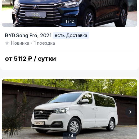
1 / 12
Item
BYD Song Pro,
2021
есть Доставка
1
Новинка
1 поездка
of
12
от 5112 ₽ / сутки
1 / 4