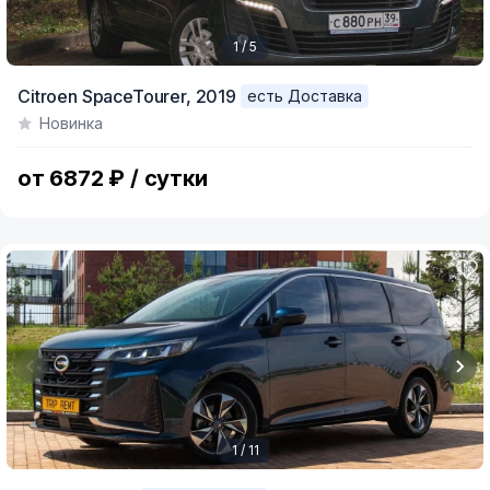
1 / 5
Item
Citroen SpaceTourer,
2019
есть Доставка
1
Новинка
of
5
от 6872 ₽ / сутки
1 / 11
Item