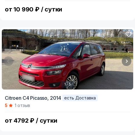
4
от 10 990 ₽ / сутки
1 / 5
Item
Citroen C4 Picasso,
2014
есть Доставка
1
5
1 отзыв
of
5
от 4792 ₽ / сутки