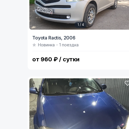
1 / 4
Item
Toyota Ractis,
2006
1
Новинка
1 поездка
of
4
от 960 ₽ / сутки