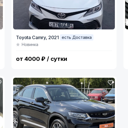
1 / 4
Item
I
Toyota Camry,
2021
есть Доставка
1
1
Новинка
of
o
4
2
от 4000 ₽ / сутки