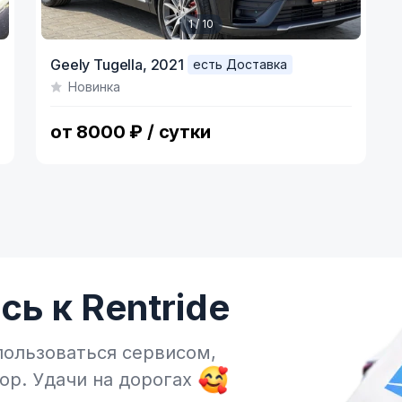
1 / 10
Item
Geely Tugella,
2021
есть Доставка
1
Новинка
of
10
от 8000 ₽ / сутки
ь к Rentride
пользоваться сервисом,
тор.
Удачи на дорогах