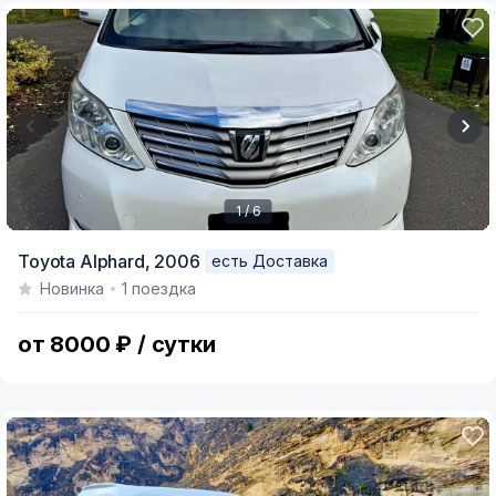
1 / 6
Item
Toyota Alphard,
2006
есть Доставка
1
Новинка
1 поездка
of
6
от 8000 ₽ / сутки