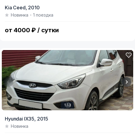
Item
Kia Ceed,
2010
1
Новинка
1 поездка
of
3
от 4000 ₽ / сутки
1 / 3
Item
Hyundai IX35,
2015
1
Новинка
of