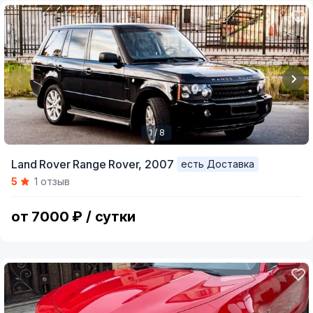
1 / 8
Item
Land Rover Range Rover,
2007
есть Доставка
1
5
1 отзыв
of
8
от 7000 ₽ / сутки