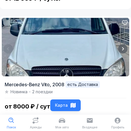
1 / 6
Item
Mercedes-Benz Vito,
2008
есть Доставка
1
Новинка
2 поездки
of
6
Карта
от 8000 ₽ / сутки
Поиск
Аренды
Мои авто
Входящие
Профиль