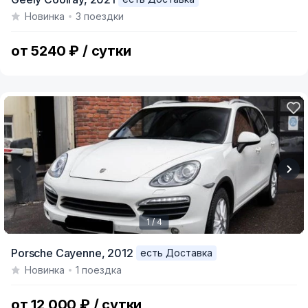
1
Новинка
3 поездки
of
6
от 5240 ₽ / сутки
1 / 4
Item
Porsche Cayenne,
2012
есть Доставка
1
Новинка
1 поездка
of
4
от 12 000 ₽ / сутки