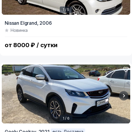
1 / 5
Item
Nissan Elgrand,
2006
1
Новинка
of
5
от 8000 ₽ / сутки
1 / 6
Item
Geely Coolray,
2021
есть Доставка