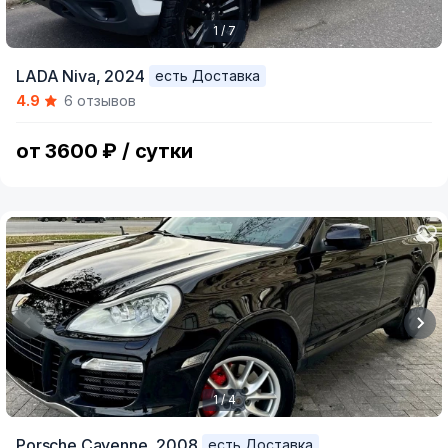
1 / 7
Item
LADA Niva,
2024
есть Доставка
1
4.9
6 отзывов
of
7
от 3600 ₽ / сутки
1 / 4
Item
Porsche Cayenne,
2008
есть Доставка