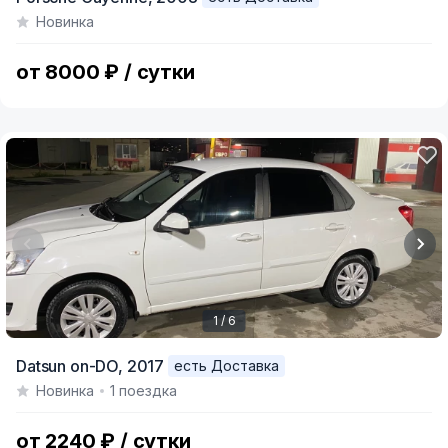
1
Новинка
of
4
от 8000 ₽ / сутки
1 / 6
Item
Datsun on-DO,
2017
есть Доставка
1
Новинка
1 поездка
of
6
от 2240 ₽ / сутки