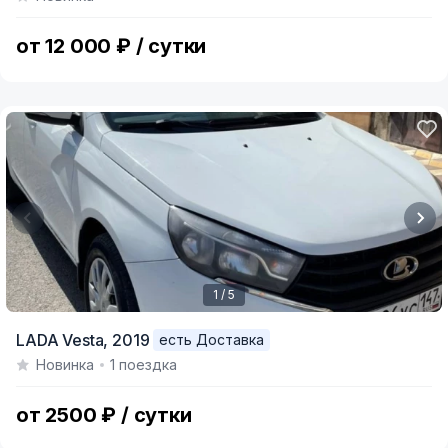
of
7
от 12 000 ₽ / сутки
1 / 5
Item
LADA Vesta,
2019
есть Доставка
1
Новинка
1 поездка
of
5
от 2500 ₽ / сутки