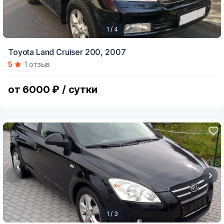
1 / 4
Item
Toyota Land Cruiser 200,
2007
1
5
1 отзыв
of
4
от 6000 ₽ / сутки
1 / 3