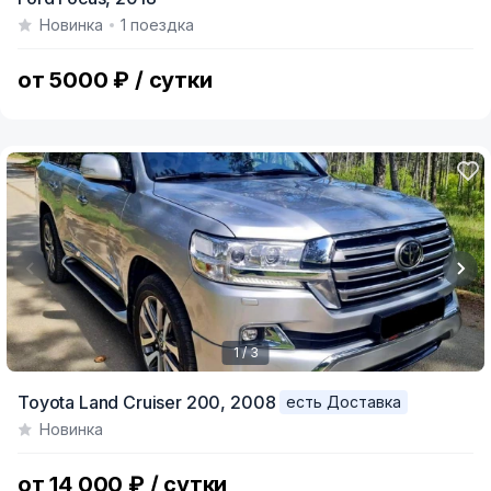
1
Новинка
1 поездка
of
3
от 5000 ₽ / сутки
1 / 3
Item
Toyota Land Cruiser 200,
2008
есть Доставка
1
Новинка
of
3
от 14 000 ₽ / сутки