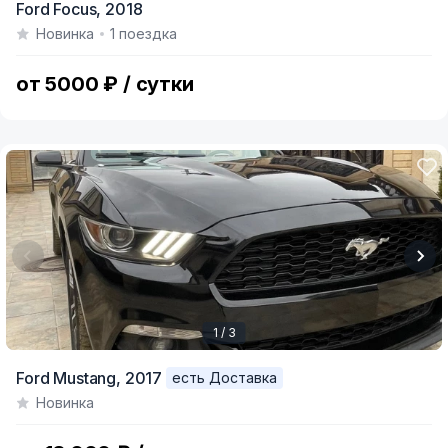
Ford Focus,
2018
1
Новинка
1 поездка
of
3
от 5000 ₽ / сутки
1 / 3
Item
Ford Mustang,
2017
есть Доставка
1
Новинка
of
3