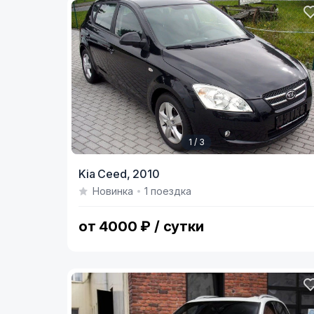
1 / 3
Item
Kia Ceed,
2010
1
Новинка
1 поездка
of
3
от 4000 ₽ / сутки