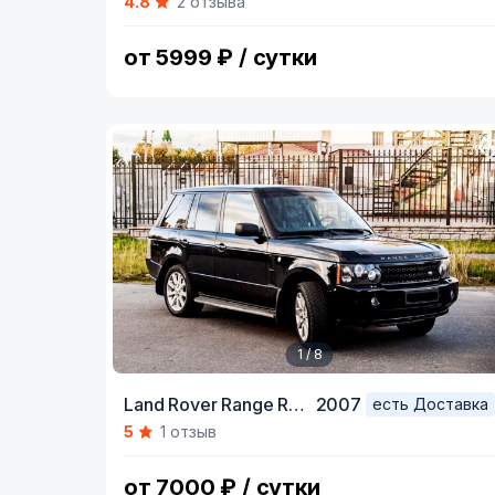
4.8
2 отзыва
of
7
от 5999 ₽ / сутки
1 / 8
Item
Land Rover Range Rover,
2007
есть Доставка
1
5
1 отзыв
of
8
от 7000 ₽ / сутки