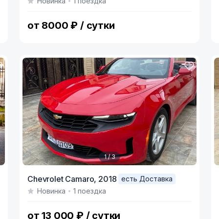
Новинка
1 поездка
of
o
4
4
от 8000 ₽ / сутки
1 / 3
Item
I
Chevrolet Camaro,
2018
есть Доставка
1
1
Новинка
1 поездка
of
o
3
3
от 13 000 ₽ / сутки