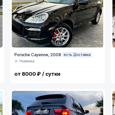
1 / 4
Item
I
Porsche Cayenne,
2008
есть Доставка
1
1
Новинка
of
o
4
6
от 8000 ₽ / сутки