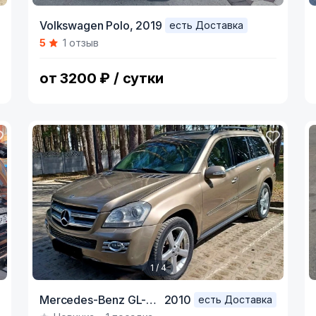
Item
I
Volkswagen Polo,
2019
есть Доставка
1
1
5
1 отзыв
of
o
9
3
от 3200 ₽ / сутки
1 / 4
Item
I
Mercedes-Benz GL-Класс,
2010
есть Доставка
1
1