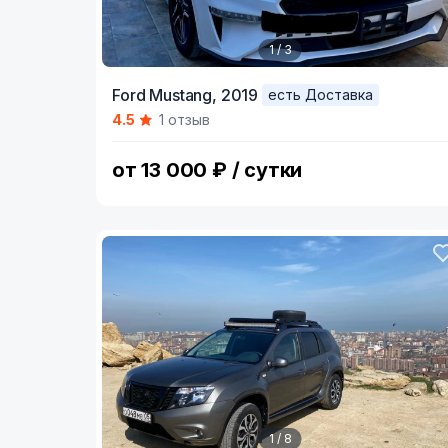
1 / 3
Item
Ford Mustang,
2019
есть Доставка
1
4.5
1 отзыв
of
3
от 13 000 ₽ / сутки
1 / 8