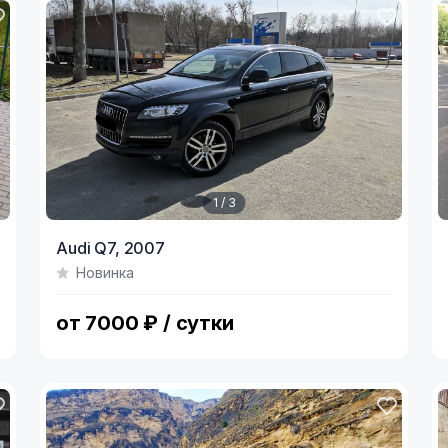
1 / 3
Item
I
Audi Q7,
2007
1
1
Новинка
of
o
3
4
от 7000 ₽ / сутки