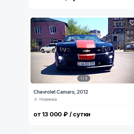
1 / 3
Item
Chevrolet Camaro,
2012
1
Новинка
of
3
от 13 000 ₽ / сутки