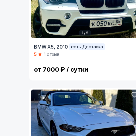
1 / 5
Item
BMW X5,
2010
есть Доставка
1
5
1 отзыв
of
5
от 7000 ₽ / сутки