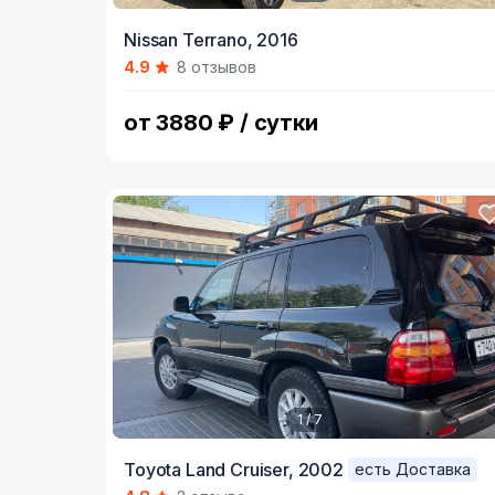
Item
Nissan Terrano,
2016
1
4.9
8 отзывов
of
8
от 3880 ₽ / сутки
1 / 7
Item
Toyota Land Cruiser,
2002
есть Доставка
1