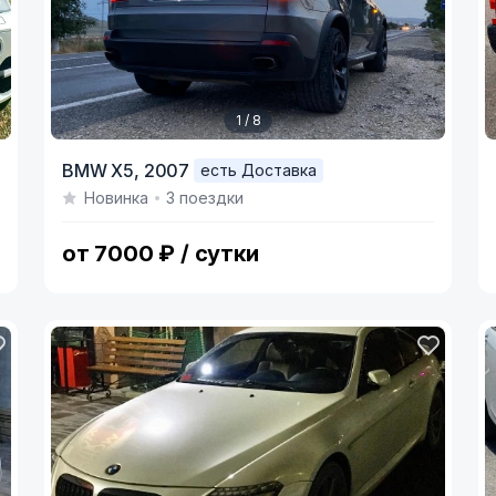
1 / 8
Item
I
BMW X5,
2007
есть Доставка
1
1
Новинка
3 поездки
of
o
8
3
от 7000 ₽ / сутки