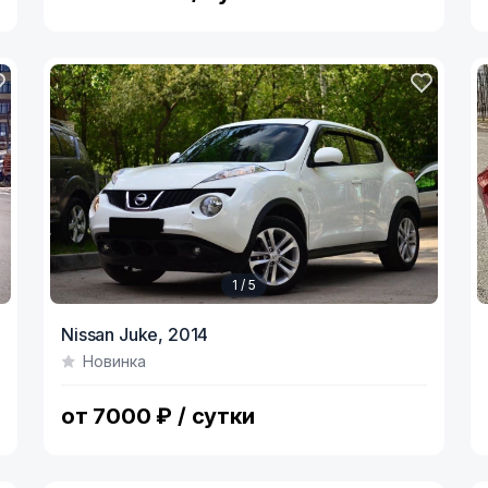
1 / 5
Item
I
Nissan Juke,
2014
1
1
Новинка
of
o
5
3
от 7000 ₽ / сутки