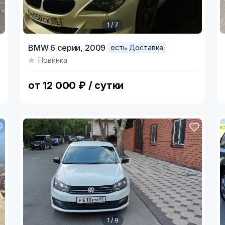
1 / 7
Item
I
BMW 6 серии,
2009
есть Доставка
1
1
Новинка
of
o
7
5
от 12 000 ₽ / сутки
1 / 9