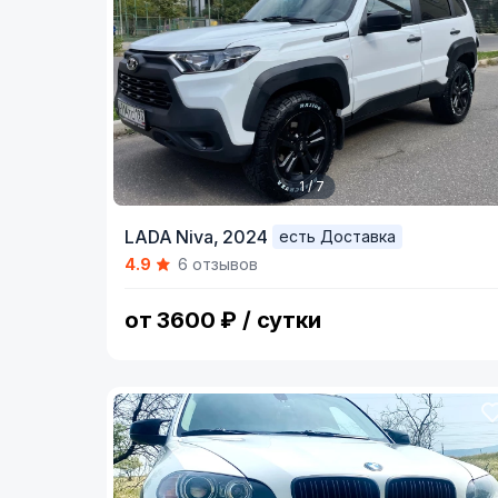
1 / 7
Item
LADA Niva,
2024
есть Доставка
1
4.9
6 отзывов
of
7
от 3600 ₽ / сутки