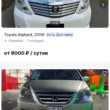
1 / 6
Item
Toyota Alphard,
2006
есть Доставка
1
Новинка
1 поездка
of
6
от 8000 ₽ / сутки