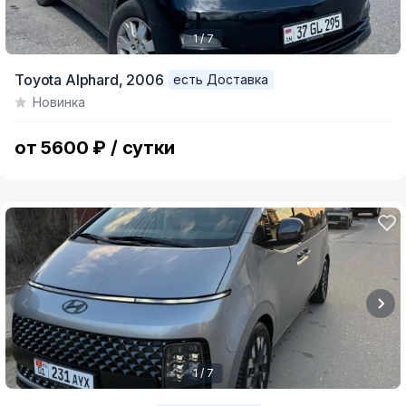
1 / 7
Item
Toyota Alphard,
2006
есть Доставка
1
Новинка
of
7
от 5600 ₽ / сутки
1 / 7
Item