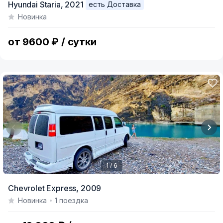
Hyundai Staria,
2021
есть Доставка
1
Новинка
of
7
от 9600 ₽ / сутки
1 / 6
Item
Chevrolet Express,
2009
1
Новинка
1 поездка
of
6