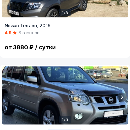
1 / 8
Item
Nissan Terrano,
2016
1
4.9
8 отзывов
of
8
от 3880 ₽ / сутки
1 / 3
Item