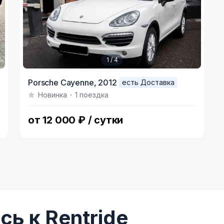
1 / 4
Item
Porsche Cayenne,
2012
есть Доставка
1
Новинка
1 поездка
of
4
от 12 000 ₽ / сутки
ь к Rentride