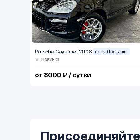
1 / 4
Item
Porsche Cayenne,
2008
есть Доставка
1
Новинка
of
4
от 8000 ₽ / сутки
Присоединяйтес