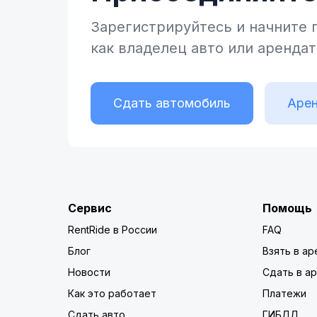
Зарегистрируйтесь и начните
как владелец
авто или аренда
Сдать автомобиль
Арен
Сервис
Помощь
RentRide в России
FAQ
Блог
Взять в ар
Новости
Сдать в а
Как это работает
Платежи
Сдать авто
ГИБДД