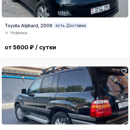
1 / 7
Item
Toyota Alphard,
2006
есть Доставка
1
Новинка
of
7
от 5600 ₽ / сутки
1 / 7
Item