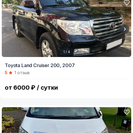
1 / 4
Item
Toyota Land Cruiser 200,
2007
1
5
1 отзыв
of
4
от 6000 ₽ / сутки