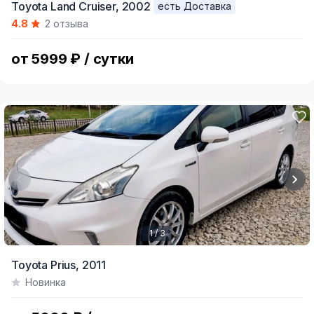
Toyota Land Cruiser,
2002
есть Доставка
1
4.8
2 отзыва
of
7
от 5999 ₽ / сутки
1 / 3
Item
Toyota Prius,
2011
1
Новинка
of
3