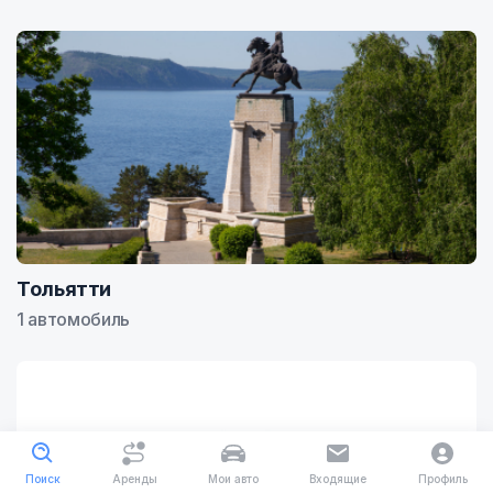
Тольятти
1 автомобиль
Поиск
Аренды
Мои авто
Входящие
Профиль