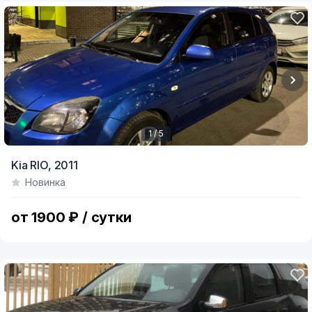
1 / 5
Item
Kia RIO,
2011
1
Новинка
of
5
от 1900 ₽ / сутки