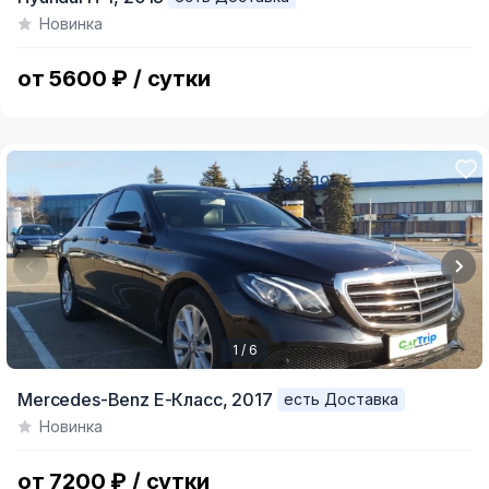
1
Новинка
of
7
от 5600 ₽ / сутки
1 / 6
Item
Mercedes-Benz E-Класс,
2017
есть Доставка
1
Новинка
of
6
от 7200 ₽ / сутки