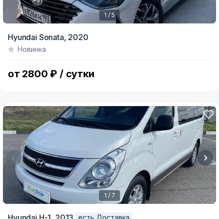
1 / 5
Item
Hyundai Sonata,
2020
1
Новинка
of
5
от 2800 ₽ / сутки
1 / 7
Item
Hyundai H-1,
2013
есть Доставка