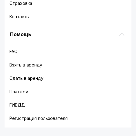
Страховка
Контакты
Помощь
FAQ
Взять в аренду
Сдать в аренду
В Новороссийске прокат автомобилей –
Платежи
востребованная услуга. Среди клиентов
профильных фирм можно выделить следующие
ГИБДД
категории:
Регистрация пользователя
Туристы. Они составляют подавляющее число