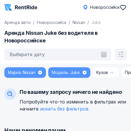
Новороссийск
Аренда авто
Новороссийск
Nissan
Juke
Аренда Nissan Juke без водителя в
Новороссийске
Выберите дату
Марка: Nissan
Модель: Juke
Кузов
Пр
По вашему запросу ничего не найдено
Попробуйте что-то изменить в фильтрах или
начните
искать без фильтров
Наши рекомендации