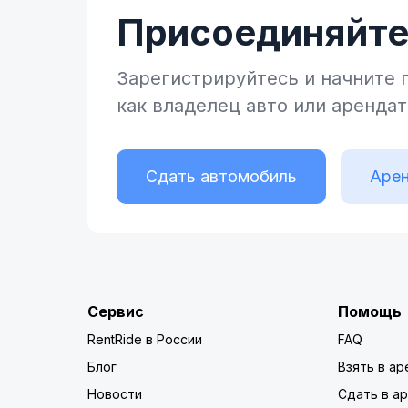
Присоединяйтес
Зарегистрируйтесь и начните
как владелец
авто или аренда
Сдать автомобиль
Арен
Сервис
Помощь
RentRide в России
FAQ
Блог
Взять в ар
Новости
Сдать в а