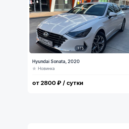
1 / 5
Item
Hyundai Sonata,
2020
1
Новинка
of
5
от 2800 ₽ / сутки