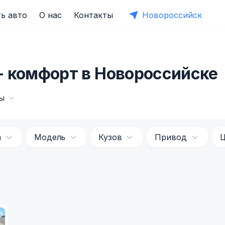
ь авто
О нас
Контакты
Новороссийск
- комфорт в Новороссийске
ы
а
Модель
Кузов
Привод
Ц