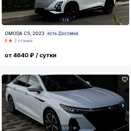
1 / 5
Item
OMODA C5,
2023
есть Доставка
1
5
2 отзыва
of
5
от 4640 ₽ / сутки
1 / 3