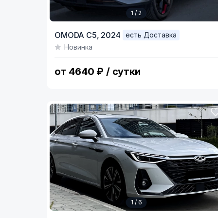
1 / 2
Item
OMODA C5,
2024
есть Доставка
1
Новинка
of
2
от 4640 ₽ / сутки
1 / 6
Item