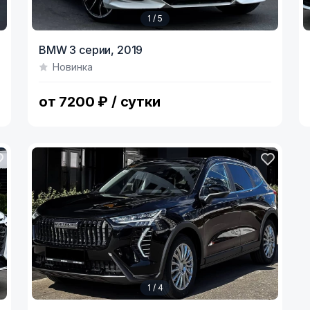
1 / 5
Item
I
BMW 3 серии,
2019
1
1
Новинка
of
o
5
4
от 7200 ₽ / сутки
1 / 4
Item