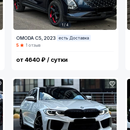
1 / 4
Item
I
OMODA C5,
2023
есть Доставка
1
1
5
1 отзыв
of
o
4
3
от 4640 ₽ / сутки