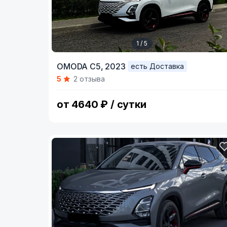
1 / 5
Item
OMODA C5,
2023
есть Доставка
1
5
2 отзыва
of
5
от 4640 ₽ / сутки