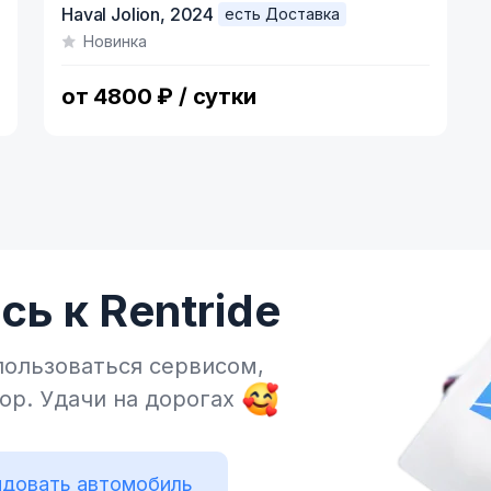
Haval Jolion,
2024
есть Доставка
1
Новинка
of
4
от 4800 ₽ / сутки
ь к Rentride
пользоваться сервисом,
тор.
Удачи на дорогах
довать автомобиль