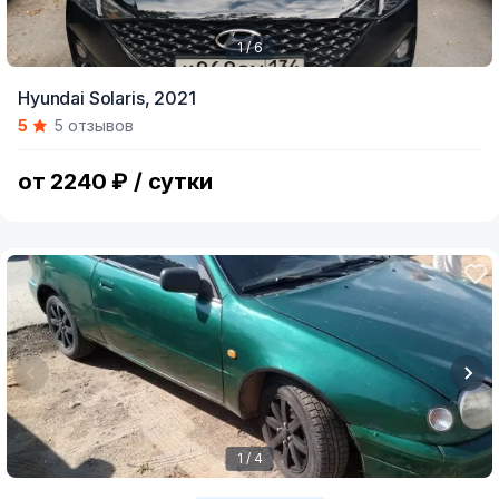
1 / 6
Item
Hyundai Solaris,
2021
1
5
5 отзывов
of
6
от 2240 ₽ / сутки
1 / 4
Item