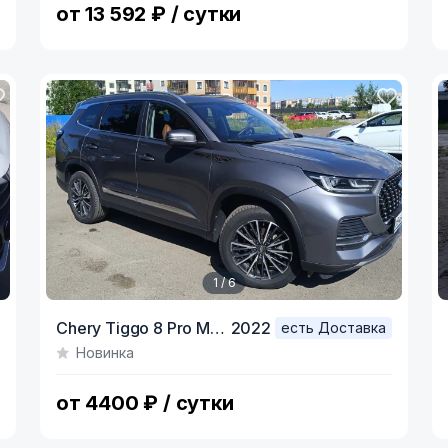
от 13 592 ₽ / сутки
1 / 6
Item
I
Chery Tiggo 8 Pro Max,
2022
есть Доставка
1
1
Новинка
of
o
6
4
от 4400 ₽ / сутки