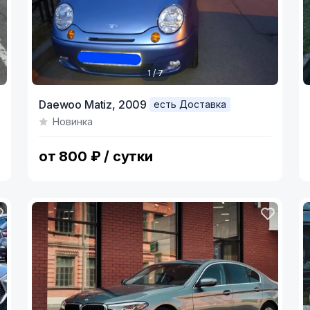
1 / 7
Item
I
Daewoo Matiz,
2009
есть Доставка
1
1
Новинка
of
o
7
8
от 800 ₽ / сутки