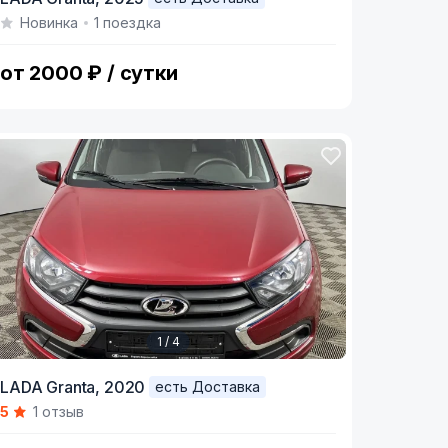
Новинка
1 поездка
f
от 2000 ₽ / сутки
1 / 4
tem
LADA Granta,
2020
есть Доставка
5
1 отзыв
f