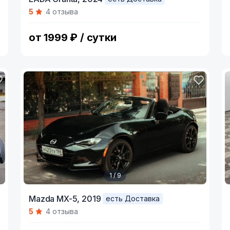
1
1
5
4 отзыва
of
o
8
5
от 1999 ₽ / сутки
1 / 9
Item
I
Mazda MX-5,
2019
есть Доставка
1
1
5
4 отзыва
of
o
9
4