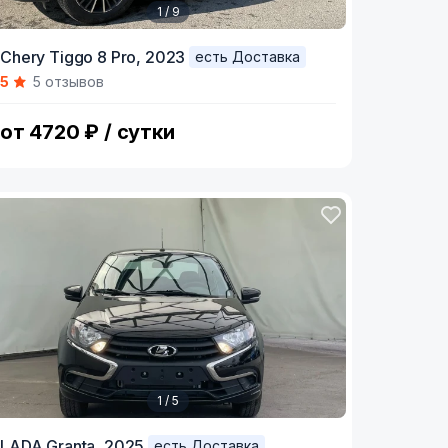
1 / 9
tem
Chery Tiggo 8 Pro,
2023
есть Доставка
5
5 отзывов
f
от 4720 ₽ / сутки
1 / 5
tem
LADA Granta,
2025
есть Доставка