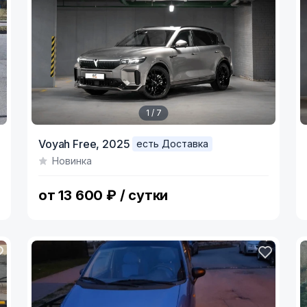
1 / 7
Item
I
Voyah Free,
2025
есть Доставка
1
1
Новинка
of
o
7
9
от 13 600 ₽ / сутки