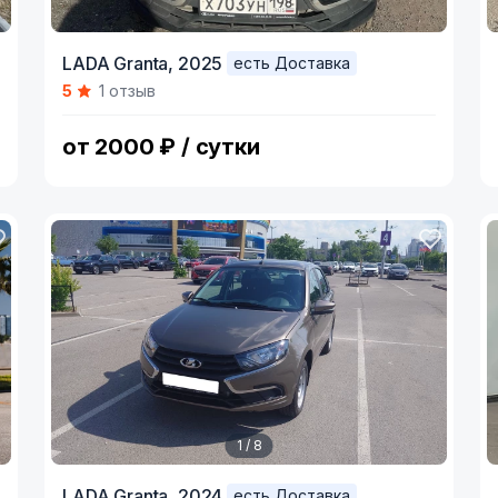
I
LADA Granta,
2025
есть Доставка
1
5
1 отзыв
o
9
от 2000 ₽ / сутки
1 / 8
Item
I
LADA Granta,
2024
есть Доставка