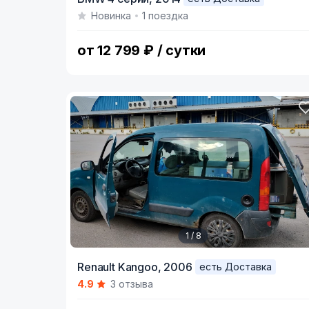
1
Новинка
1 поездка
of
3
от 12 799 ₽ / сутки
1 / 8
Item
Renault Kangoo,
2006
есть Доставка
1
4.9
3 отзыва
of
8