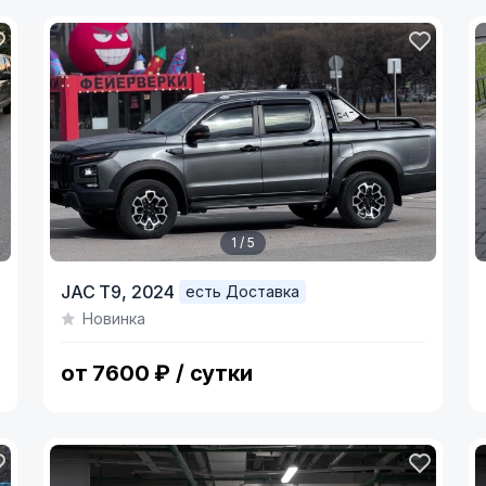
1 / 5
Item
I
JAC T9,
2024
есть Доставка
1
1
Новинка
of
o
5
2
от 7600 ₽ / сутки