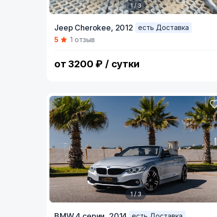
1 / 3
Item
Jeep Cherokee,
2012
есть Доставка
1
5
1 отзыв
of
3
от 3200 ₽ / сутки
1 / 3
Item
BMW 4 серии,
2014
есть Доставка