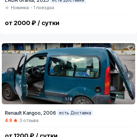
LADA Granta,
2025
1
Новинка
1 поездка
of
5
от 2000 ₽ / сутки
1 / 8
Item
Renault Kangoo,
2006
есть Доставка
1
4.9
3 отзыва
of
8
от 1200 ₽ / сутки