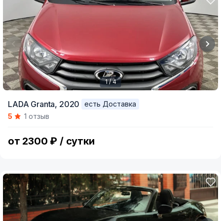
1 / 4
Item
LADA Granta,
2020
есть Доставка
1
5
1 отзыв
of
4
от 2300 ₽ / сутки