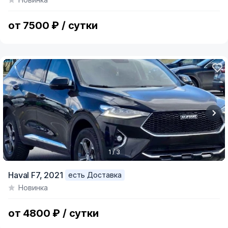
of
7
от 7500 ₽ / сутки
1 / 3
Item
Haval F7,
2021
есть Доставка
1
Новинка
of
3
от 4800 ₽ / сутки