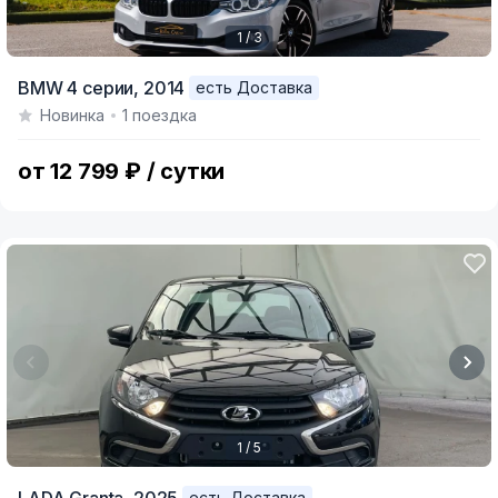
1 / 3
Item
BMW 4 серии,
2014
есть Доставка
1
Новинка
1 поездка
of
3
от 12 799 ₽ / сутки
1 / 5
Item
есть Доставка