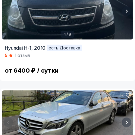
1 / 8
Item
Hyundai H-1,
2010
есть Доставка
1
5
1 отзыв
of
8
от 6400 ₽ / сутки