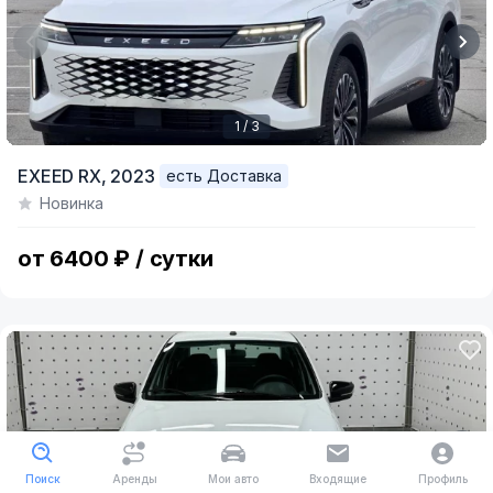
1 / 3
Item
EXEED RX,
2023
есть Доставка
1
Новинка
of
3
от 6400 ₽ / сутки
Поиск
Аренды
Мои авто
Входящие
Профиль