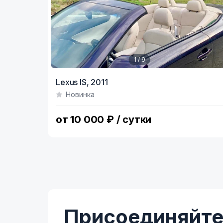
1 / 9
Item
Lexus IS,
2011
1
Новинка
of
9
от 10 000 ₽ / сутки
Присоединяйтес