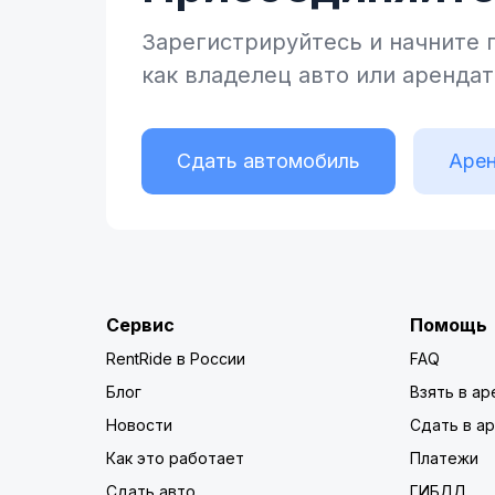
Зарегистрируйтесь и начните
как владелец
авто или аренда
Сдать автомобиль
Арен
Сервис
Помощь
RentRide в России
FAQ
Блог
Взять в ар
Новости
Сдать в а
Как это работает
Платежи
Сдать авто
ГИБДД