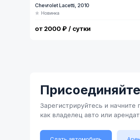
Item
Chevrolet Lacetti,
2010
1
Новинка
of
7
от 2000 ₽ / сутки
Присоединяйтес
Зарегистрируйтесь и начните
как владелец
авто или аренда
Сдать автомобиль
Арен