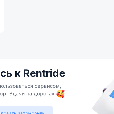
ь к Rentride
пользоваться сервисом,
тор.
Удачи на дорогах
довать автомобиль