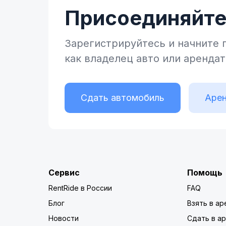
Присоединяйтес
Зарегистрируйтесь и начните
как владелец
авто или аренда
Сдать автомобиль
Арен
Сервис
Помощь
RentRide в России
FAQ
Блог
Взять в ар
Новости
Сдать в а