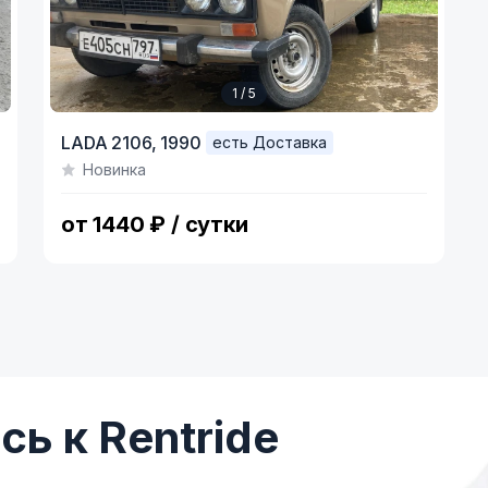
1 / 5
Item
LADA 2106,
1990
есть Доставка
1
Новинка
of
5
от 1440 ₽ / сутки
ь к Rentride