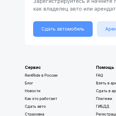
Зарегистрируйтесь и начните
как владелец
авто или аренда
Сдать автомобиль
Арен
Сервис
Помощь
RentRide в России
FAQ
Блог
Взять в ар
Новости
Сдать в а
Как это работает
Платежи
Сдать авто
ГИБДД
Страховка
Регистрац