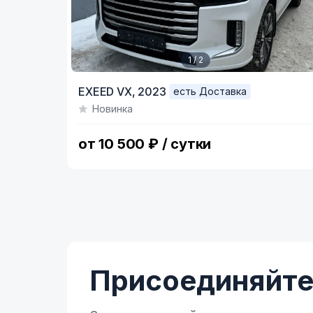
1 / 2
Item
EXEED VX,
2023
есть Доставка
1
Новинка
of
2
от 10 500 ₽ / сутки
Присоединяйтес