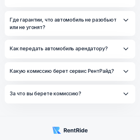
Где гарантии, что автомобиль не разобьют
или не угонят?
Как передать автомобиль арендатору?
В начале 90-х автомобиль был предметом роскоши,
Какую комиссию берет сервис РентРайд?
показателем солидного достатка. Что говорить о
временах СССР, когда собственными «колесами»
обладали счастливые единицы. Отдать машину в
За что вы берете комиссию?
аренду считалось кощунственным. «Любимая
игрушка» оберегалась как реликвия, хранилась в
гараже, использовалась для редких выездов за
город, в гости, по торжественному случаю.