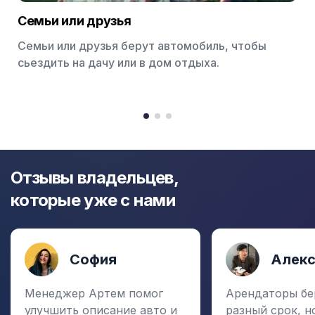
Семьи или друзья
Семьи или друзья берут автомобиль, чтобы
сьездить на дачу или в дом отдыха.
Item
1
item
item
item
of
0
1
2
3
Отзывы владельцев,
которые уже с нами
София
Алек
Менеджер Артем помог
Арендаторы бе
улучшить описание авто и
разный срок, н