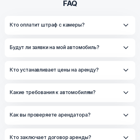
FAQ
вкладывать деньги, как это обычно бывает при
открытии бизнеса, не нужно следить за
арендаторами и волноваться за сохранность
Кто оплатит штраф с камеры?
имущества, как происходит при работе с
недвижимостью. А что необходимо? Давайте
разберемся!
Будут ли заявки на мой автомобиль?
Почему выгодно сдать в аренду
Кто устанавливает цены на аренду?
автомобиль
Какие требования к автомобилям?
Как вы проверяете арендатора?
Кто заключает договор аренды?