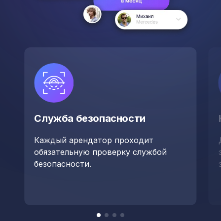
Служба безопасности
Каждый арендатор проходит
обязательную проверку службой
безопасности.
Item
item
item
item
item