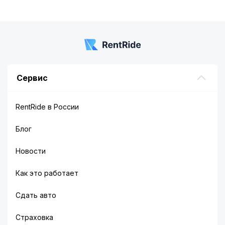
гостей и жителей города. Причем ездить
разрешено как в пределах Кировской области, так
и по всей территории нашей страны.
РентРайд – выгодный способ
Сервис
получить авто
RentRide в России
Блог
Новости
Как это работает
Сдать авто
Страховка