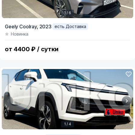
1 / 6
Item
Geely Coolray,
2023
есть Доставка
1
Новинка
of
6
от 4400 ₽ / сутки
1 / 4
Item