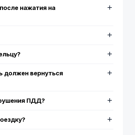
после нажатия на
ельцу?
ь должен вернуться
арушения ПДД?
поездку?