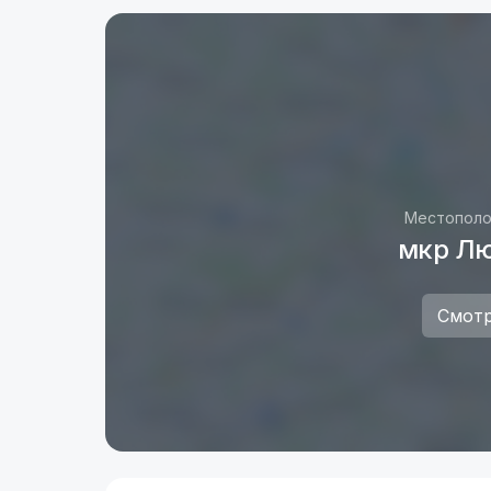
Местополо
мкр Лю
Смотр