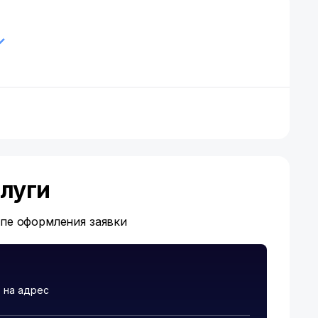
луги
апе оформления заявки
 на адрес