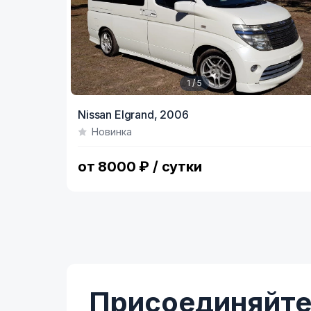
1 / 5
Item
Nissan Elgrand,
2006
1
Новинка
of
5
от 8000 ₽ / сутки
Присоединяйтес