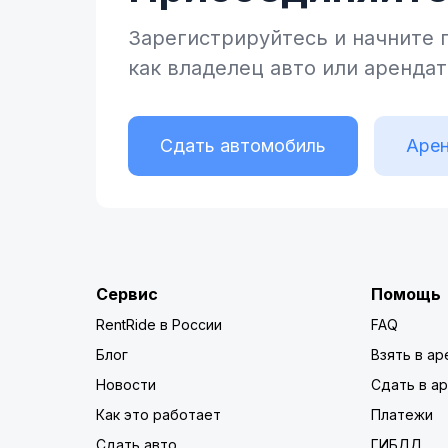
Зарегистрируйтесь и начните
как владелец
авто или аренда
Сдать автомобиль
Арен
Сервис
Помощь
RentRide в России
FAQ
Блог
Взять в ар
Новости
Сдать в а
Как это работает
Платежи
Сдать авто
ГИБДД