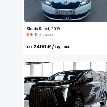
1 / 4
Item
Skoda Rapid,
2019
1
5
13 отзывов
of
4
от 2400 ₽ / сутки