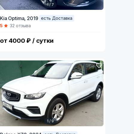
1 / 7
tem
Kia Optima,
2019
есть Доставка
5
32 отзыва
f
от 4000 ₽ / сутки
1 / 9
tem