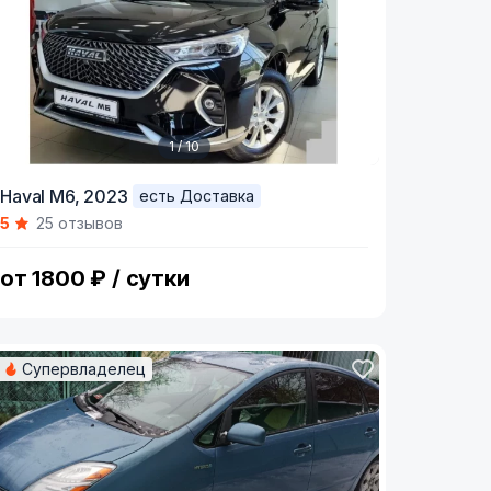
1 / 10
tem
Haval M6,
2023
есть Доставка
5
25 отзывов
f
0
от 1800 ₽ / сутки
Супервладелец