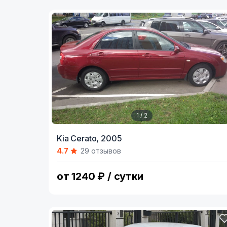
1 / 2
Item
Kia Cerato,
2005
1
4.7
29 отзывов
of
2
от 1240 ₽ / сутки