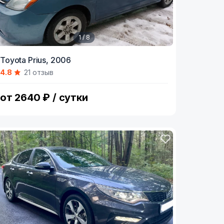
1 / 8
tem
Toyota Prius,
2006
4.8
21 отзыв
f
от 2640 ₽ / сутки