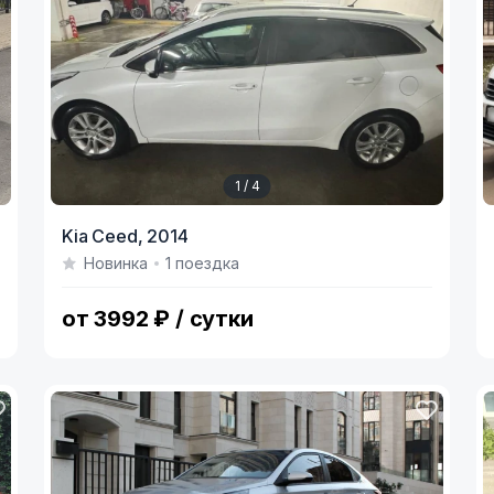
1 / 4
Item
I
Kia Ceed,
2014
1
1
Новинка
1 поездка
of
o
4
2
от 3992 ₽ / сутки