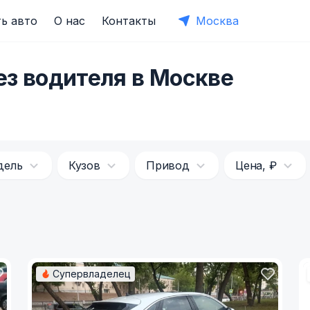
ь авто
О нас
Контакты
Москва
ез водителя в Москве
дель
Кузов
Привод
Цена, ₽
Супервладелец