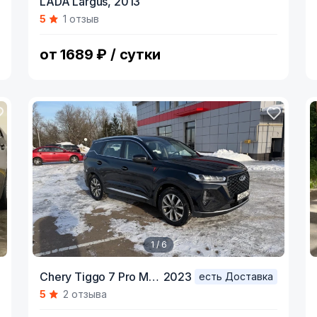
LADA Largus,
2013
1
1
5
1 отзыв
of
o
7
9
от 1689 ₽ / сутки
1 / 6
Item
I
Chery Tiggo 7 Pro Max,
2023
есть Доставка
1
1
5
2 отзыва
of
o
6
8