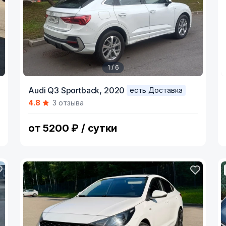
1 / 6
Item
I
Audi Q3 Sportback,
2020
есть Доставка
1
1
4.8
3 отзыва
of
o
6
1
от 5200 ₽ / сутки