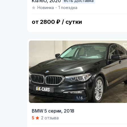
Kia RIO,
2020
есть Доставка
1
Новинка
1 поездка
of
6
от 2800 ₽ / сутки
1 / 6
Item
BMW 5 серии,
2018
1
5
2 отзыва
of
6