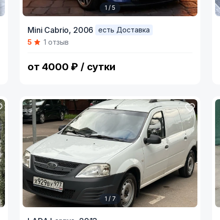
1 / 5
Item
I
Mini Cabrio,
2006
есть Доставка
1
1
5
1 отзыв
of
o
5
7
от 4000 ₽ / сутки
1 / 7
Item
I