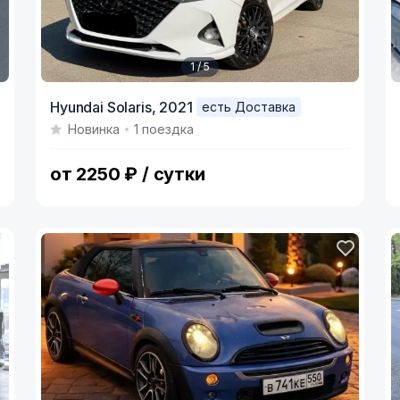
1 / 5
Item
I
Hyundai Solaris,
2021
есть Доставка
1
1
Новинка
1 поездка
of
o
5
8
от 2250 ₽ / сутки