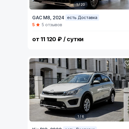
1 / 20
Item
GAC M8,
2024
есть Доставка
1
5
5 отзывов
of
20
от 11 120 ₽ / сутки
1 / 6
Item