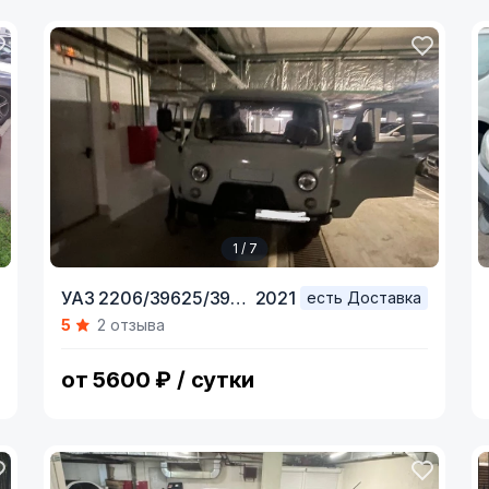
1 / 7
Item
УАЗ 2206/39625/3909,
2021
есть Доставка
1
5
2 отзыва
of
7
от 5600 ₽ / сутки