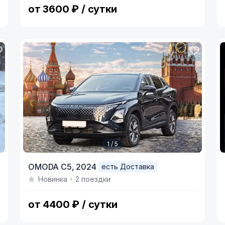
от 3600 ₽ / сутки
1 / 5
Item
I
OMODA C5,
2024
есть Доставка
1
1
Новинка
2 поездки
of
o
5
4
от 4400 ₽ / сутки