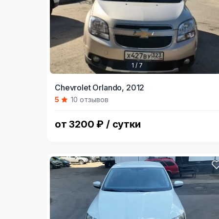
1 / 7
Item
Chevrolet Orlando,
2012
1
5
10 отзывов
of
7
от 3200 ₽ / сутки