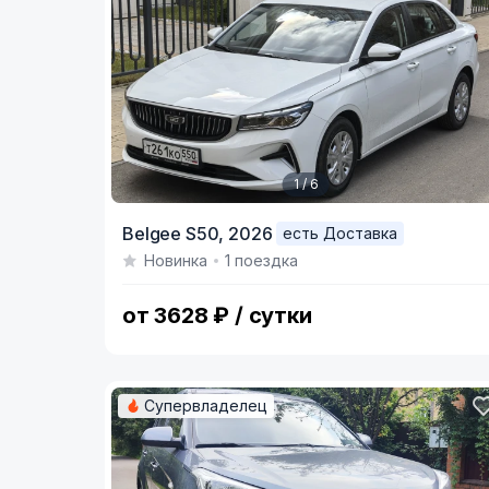
1 / 6
Item
Belgee S50,
2026
есть Доставка
1
Новинка
1 поездка
of
6
от 3628 ₽ / сутки
Супервладелец