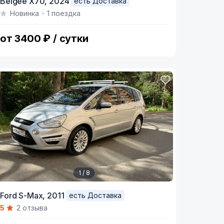
Belgee X70,
2024
есть Доставка
Новинка
1 поездка
f
от 3400 ₽ / сутки
1 / 8
tem
Ford S-Max,
2011
есть Доставка
5
2 отзыва
f