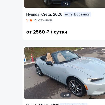
1 / 3
Item
Hyundai Creta,
2020
есть Доставка
1
5
19 отзывов
of
3
от 2560 ₽ / сутки
1 / 10
Item