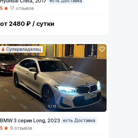
Hyundai Creta,
2017
есть Доставка
5
17 отзывов
f
от 2480 ₽ / сутки
Супервладелец
1 / 11
tem
BMW 3 серии Long,
2023
есть Доставка
5
9 отзывов
f
1