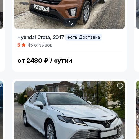
1 / 5
Item
I
Hyundai Creta,
2017
есть Доставка
1
1
5
45 отзывов
of
o
5
9
от 2480 ₽ / сутки