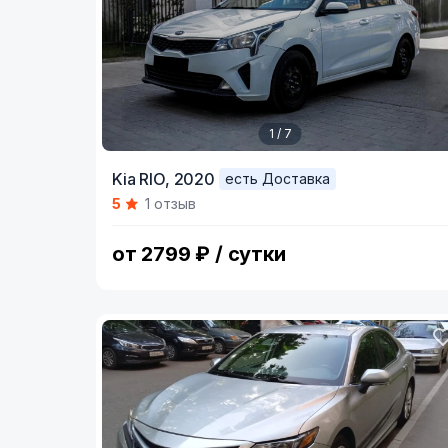
1 / 7
Item
Kia RIO,
2020
есть Доставка
1
5
1 отзыв
of
7
от 2799 ₽ / сутки