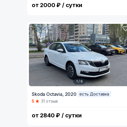
от 2000 ₽ / сутки
1 / 6
Item
Skoda Octavia,
2020
есть Доставка
1
5
31 отзыв
of
6
от 2840 ₽ / сутки