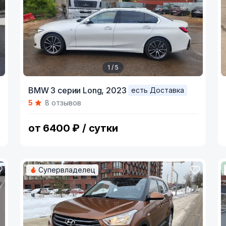
1 / 5
Item
I
BMW 3 серии Long,
2023
есть Доставка
1
1
5
8 отзывов
of
o
5
1
от 6400 ₽ / сутки
Супервладелец