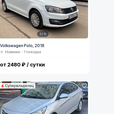
1 / 11
tem
Volkswagen Polo,
2018
Новинка
1 поездка
f
1
от 2480 ₽ / сутки
Супервладелец