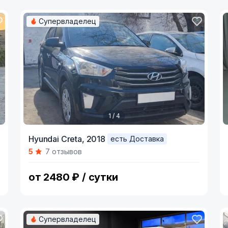
Супервладелец
1 / 4
Item
I
Hyundai Creta,
2018
есть Доставка
1
1
5
7 отзывов
of
o
4
9
от 2480 ₽ / сутки
Супервладелец