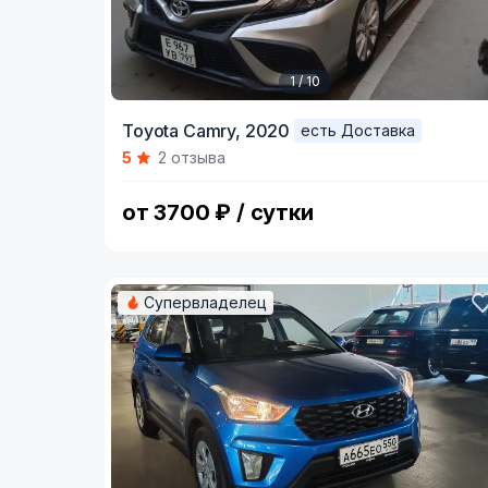
1 / 10
Item
Toyota Camry,
2020
есть Доставка
1
5
2 отзыва
of
10
от 3700 ₽ / сутки
Супервладелец