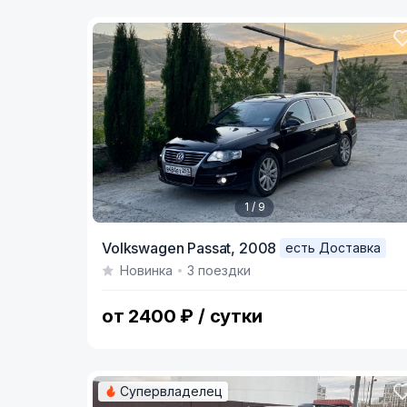
1 / 9
Item
Volkswagen Passat,
2008
есть Доставка
1
Новинка
3 поездки
of
9
от 2400 ₽ / сутки
Супервладелец