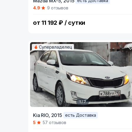
Mazda MX-5,
2015
есть Доставка
1
4.9
9 отзывов
of
10
от 11 192 ₽ / сутки
Супервладелец
1 / 7
Item
Kia RIO,
2015
есть Доставка
1
5
57 отзывов
of
7