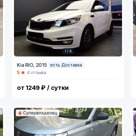
1 / 9
Item
I
Kia RIO,
2015
есть Доставка
1
1
5
4 отзыва
of
o
9
1
от 1249 ₽ / сутки
Супервладелец