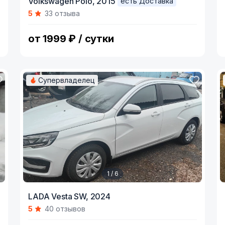
Volkswagen Polo,
2015
есть Доставка
1
1
5
33 отзыва
of
o
7
5
от 1999 ₽ / сутки
Супервладелец
1 / 6
Item
I
LADA Vesta SW,
2024
1
1
5
40 отзывов
of
o
6
1