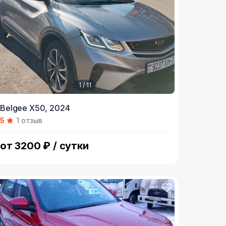
1 / 11
tem
Belgee X50,
2024
5
1 отзыв
f
1
от 3200 ₽ / сутки