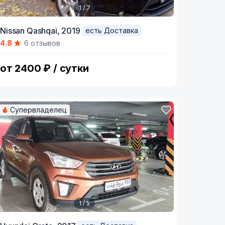
1 / 7
tem
Nissan Qashqai,
2019
есть Доставка
4.8
6 отзывов
f
от 2400 ₽ / сутки
Супервладелец
1 / 5
tem