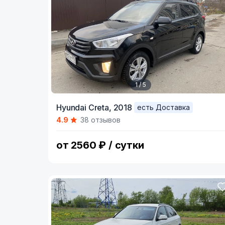
1 / 5
Item
Hyundai Creta,
2018
есть Доставка
1
4.9
38 отзывов
of
5
от 2560 ₽ / сутки