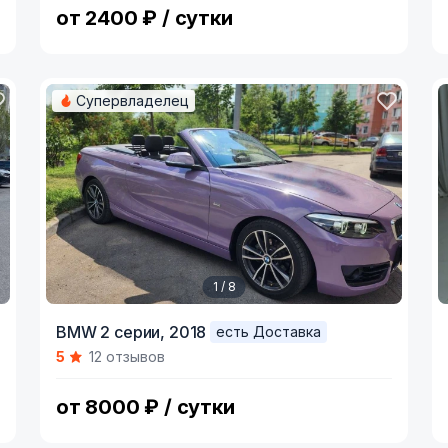
от 2400 ₽ / сутки
Супервладелец
1 / 8
Item
I
BMW 2 серии,
2018
есть Доставка
1
1
5
12 отзывов
of
o
8
9
от 8000 ₽ / сутки