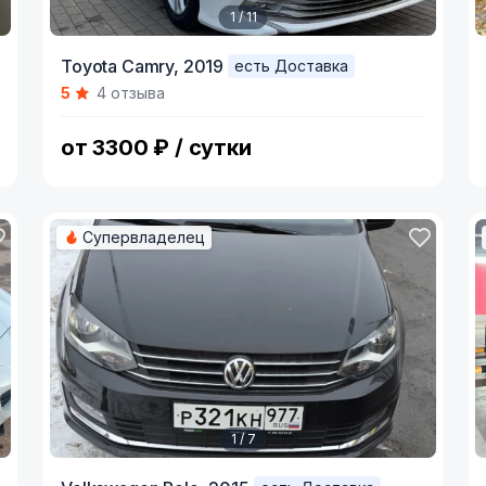
1 / 11
Item
I
Toyota Camry,
2019
есть Доставка
1
1
5
4 отзыва
of
o
11
7
от 3300 ₽ / сутки
Супервладелец
1 / 7
Item
I