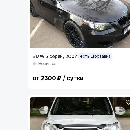
1 / 5
Item
BMW 5 серии,
2007
есть Доставка
1
Новинка
of
5
от 2300 ₽ / сутки