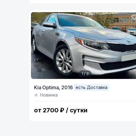
1 / 3
Item
Kia Optima,
2016
есть Доставка
1
Новинка
of
3
от 2700 ₽ / сутки