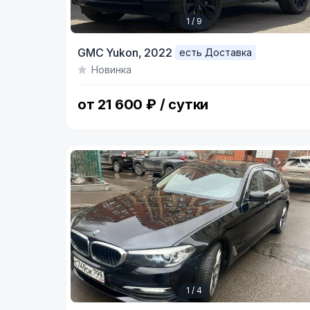
1 / 9
Item
GMC Yukon,
2022
есть Доставка
1
Новинка
of
9
от 21 600 ₽ / сутки
1 / 4