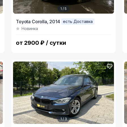
1 / 5
Item
I
Toyota Corolla,
2014
есть Доставка
1
1
Новинка
of
o
5
3
от 2900 ₽ / сутки
1 / 3