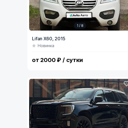
1 / 8
Item
Lifan X60,
2015
1
Новинка
of
8
от 2000 ₽ / сутки