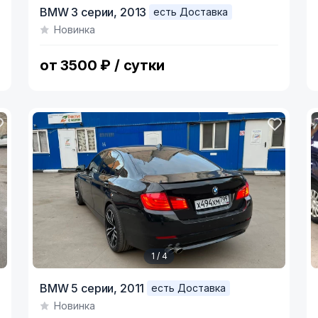
Item
I
BMW 3 серии,
2013
есть Доставка
1
1
Новинка
of
o
3
4
от 3500 ₽ / сутки
1 / 4
Item
I
BMW 5 серии,
2011
есть Доставка
1
1
Новинка
of
o