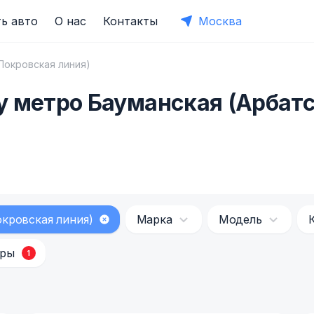
ь авто
О нас
Контакты
Москва
Покровская линия)
у метро Бауманская (Арбат
кровская линия)
Марка
Модель
тры
1