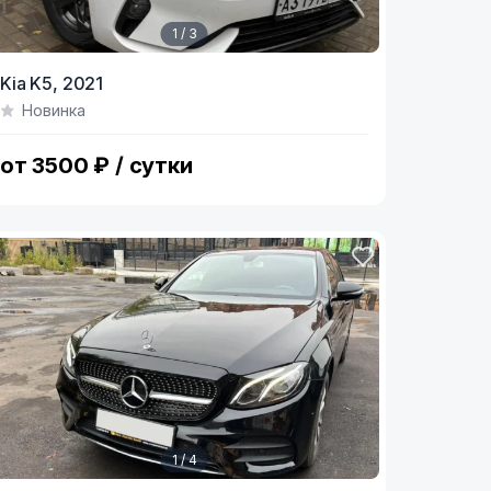
1 / 3
tem
Kia K5,
2021
Новинка
f
от 3500 ₽ / сутки
1 / 4