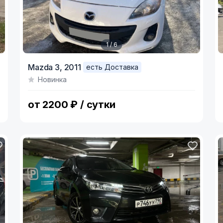
1 / 6
Item
I
Mazda 3,
2011
есть Доставка
1
1
Новинка
of
o
6
4
от 2200 ₽ / сутки