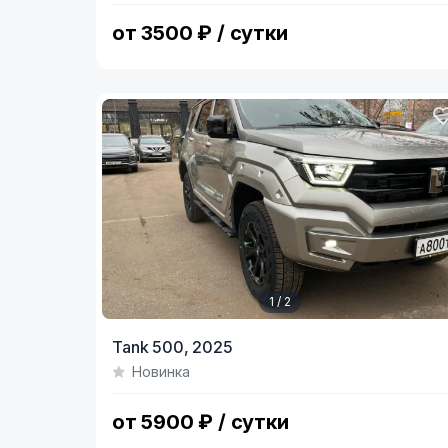
3
от 3500 ₽ / сутки
1 / 2
Item
Tank 500,
2025
1
Новинка
of
2
от 5900 ₽ / сутки