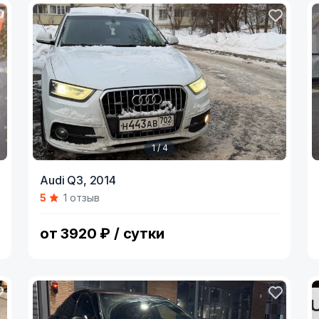
1 / 4
Item
I
Audi Q3,
2014
1
1
5
1 отзыв
of
o
4
5
от 3920 ₽ / сутки