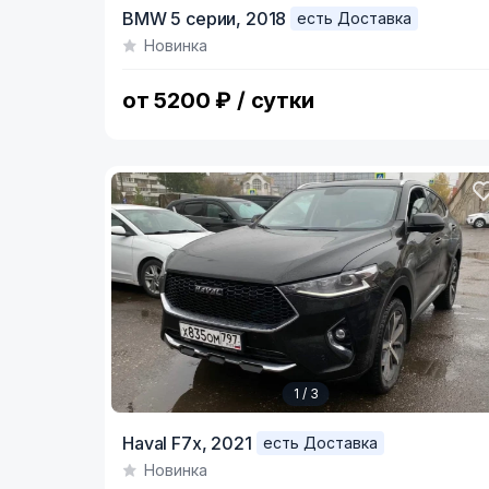
Item
BMW 5 серии,
2018
есть Доставка
1
Новинка
of
4
от 5200 ₽ / сутки
1 / 3
Item
Haval F7x,
2021
есть Доставка
1
Новинка
of