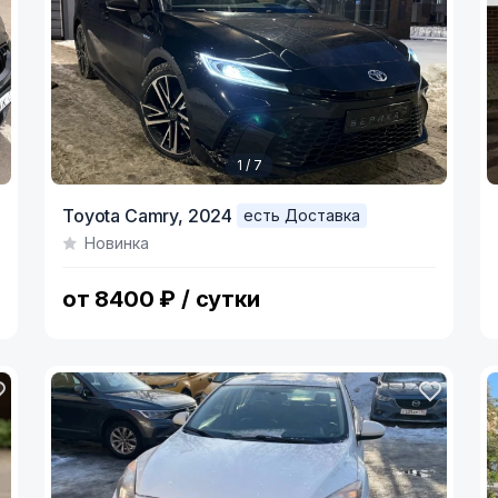
1 / 7
Item
I
Toyota Camry,
2024
есть Доставка
1
1
Новинка
of
o
7
5
от 8400 ₽ / сутки