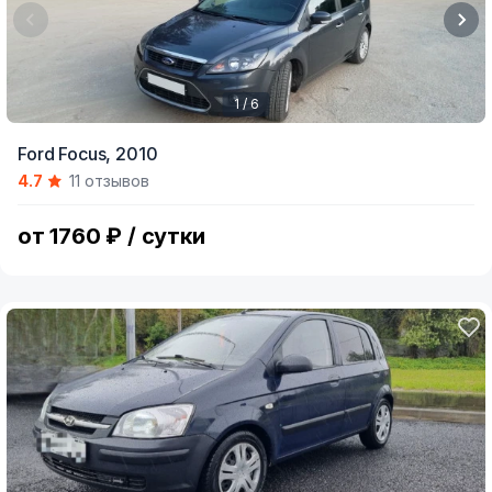
1 / 6
Item
Ford Focus,
2010
1
4.7
11 отзывов
of
6
от 1760 ₽ / сутки