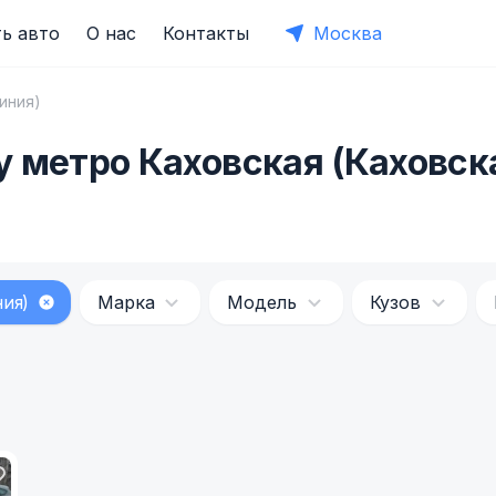
ь авто
О нас
Контакты
Москва
иния)
 метро Каховская (Каховск
ния)
Марка
Модель
Кузов