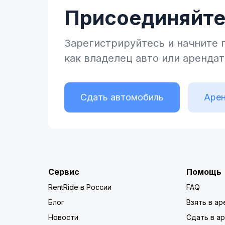
Присоединяйтес
Зарегистрируйтесь и начните
как владелец
авто или аренда
Сдать автомобиль
Арен
Сервис
Помощь
RentRide в России
FAQ
Блог
Взять в ар
Новости
Сдать в а