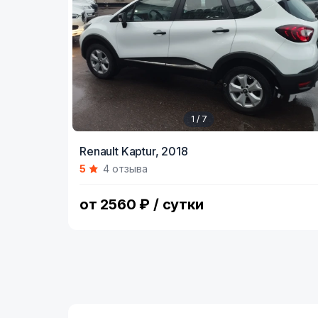
1 / 7
Item
Renault Kaptur,
2018
1
5
4 отзыва
of
7
от 2560 ₽ / сутки