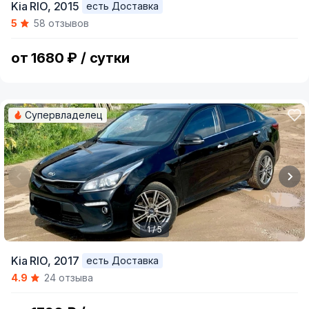
Kia RIO,
2015
есть Доставка
1
5
58 отзывов
of
5
от 1680 ₽ / сутки
Супервладелец
1 / 5
Item
Kia RIO,
2017
есть Доставка
1
4.9
24 отзыва
of
5