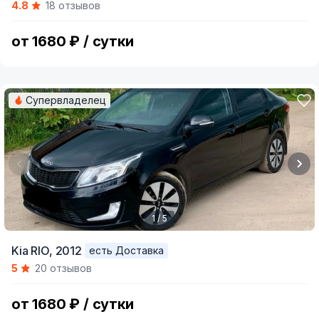
4.8
18 отзывов
of
5
от 1680 ₽ / сутки
Супервладелец
1 / 5
Item
Kia RIO,
2012
есть Доставка
1
5
20 отзывов
of
5
от 1680 ₽ / сутки