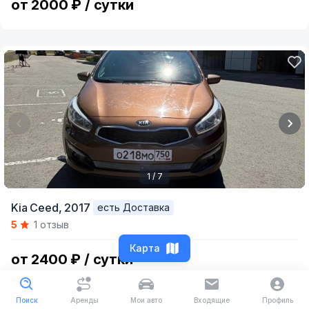
от 2000 ₽ / сутки
1 / 7
Item
Kia Ceed,
2017
есть Доставка
1
5
1 отзыв
of
7
Карта
от 2400 ₽ / сутки
Поиск
Аренды
Мои авто
Входящие
Профиль