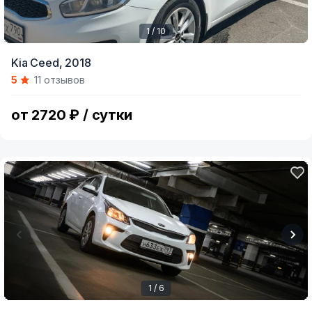
1 / 10
Item
Kia Ceed,
2018
1
5
11 отзывов
of
10
от 2720 ₽ / сутки
1 / 6
Item