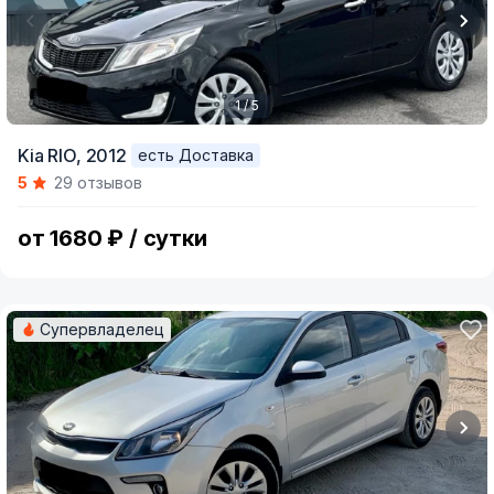
1 / 5
Item
Kia RIO,
2012
есть Доставка
1
5
29 отзывов
of
5
от 1680 ₽ / сутки
Супервладелец