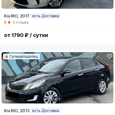
1 / 5
Item
Kia RIO,
2017
есть Доставка
1
5
3 отзыва
of
5
от 1790 ₽ / сутки
Супервладелец
1 / 5
Item
Kia RIO,
2013
есть Доставка
1