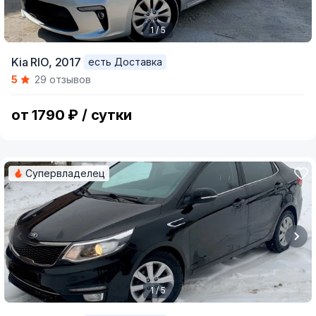
1 / 5
Item
Kia RIO,
2017
есть Доставка
1
5
29 отзывов
of
5
от 1790 ₽ / сутки
Супервладелец
1 / 5
Item