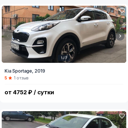
1 / 7
Item
Kia Sportage,
2019
1
5
1 отзыв
of
7
от 4752 ₽ / сутки