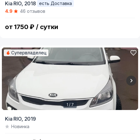
Kia RIO,
2018
есть Доставка
1
4.9
46 отзывов
of
6
от 1750 ₽ / сутки
Супервладелец
1 / 7
Item
Kia RIO,
2019
1
Новинка
of
7