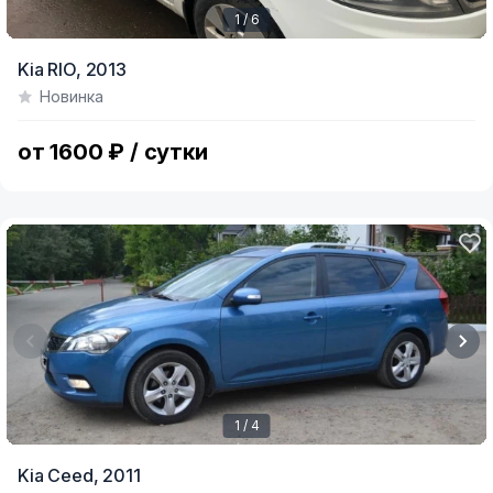
1 / 6
Item
Kia RIO,
2013
1
Новинка
of
6
от 1600 ₽ / сутки
1 / 4
Item
Kia Ceed,
2011
1