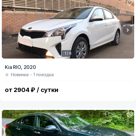
1 / 6
Item
Kia RIO,
2020
1
Новинка
1 поездка
of
6
от 2904 ₽ / сутки