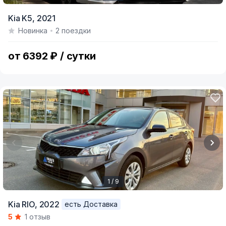
Item
Kia K5,
2021
1
Новинка
2 поездки
of
7
от 6392 ₽ / сутки
1 / 9
Item
Kia RIO,
2022
есть Доставка
1
5
1 отзыв
of