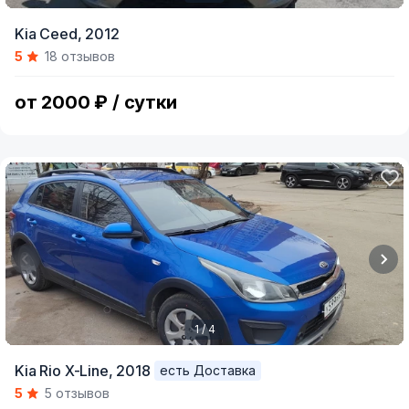
Item
Kia Ceed,
2012
1
5
18 отзывов
of
6
от 2000 ₽ / сутки
1 / 4
Item
Kia Rio X-Line,
2018
есть Доставка
1
5
5 отзывов
of