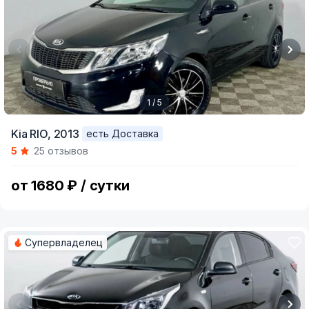
1 / 5
Item
Kia RIO,
2013
есть Доставка
1
5
25 отзывов
of
5
от 1680 ₽ / сутки
Супервладелец