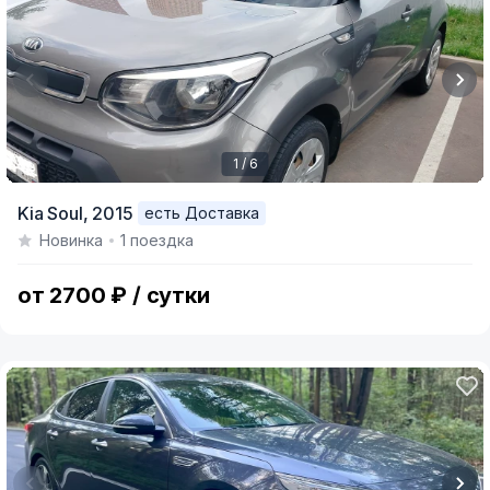
1 / 6
Item
Kia Soul,
2015
есть Доставка
1
Новинка
1 поездка
of
6
от 2700 ₽ / сутки