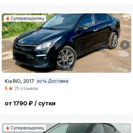
Супервладелец
1 / 5
Item
Kia RIO,
2017
есть Доставка
1
5
25 отзывов
of
5
от 1790 ₽ / сутки
Супервладелец