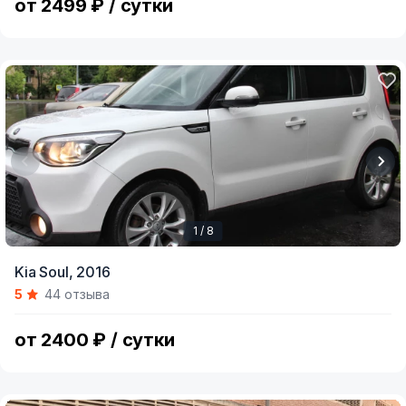
от 2499 ₽ / сутки
1 / 8
Item
Kia Soul,
2016
1
5
44 отзыва
of
8
от 2400 ₽ / сутки