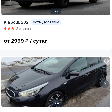
1 / 7
Item
Kia Soul,
2021
есть Доставка
1
4.9
3 отзыва
of
7
от 2999 ₽ / сутки
1 / 4
Item