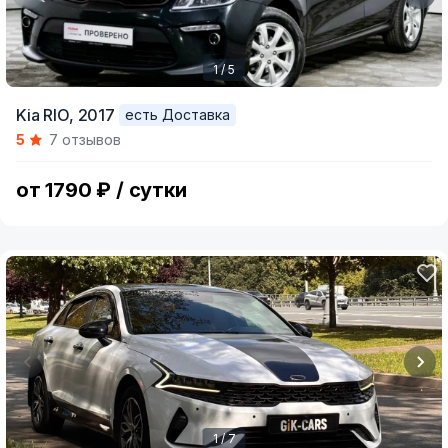
1 / 5
Item
Kia RIO,
2017
есть Доставка
1
5
7 отзывов
of
5
от 1790 ₽ / сутки
1 / 7