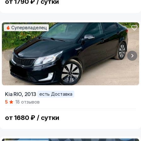
от 1790 ₽ / сутки
Супервладелец
1 / 5
Item
Kia RIO,
2013
есть Доставка
1
5
18 отзывов
of
5
от 1680 ₽ / сутки