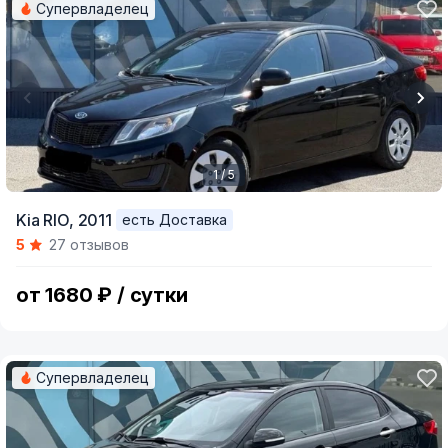
Супервладелец
1 / 5
Item
Kia RIO,
2011
есть Доставка
1
5
27 отзывов
of
5
от 1680 ₽ / сутки
Супервладелец