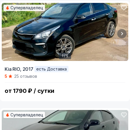
Супервладелец
1 / 5
Item
Kia RIO,
2017
есть Доставка
1
5
25 отзывов
of
5
от 1790 ₽ / сутки
Супервладелец