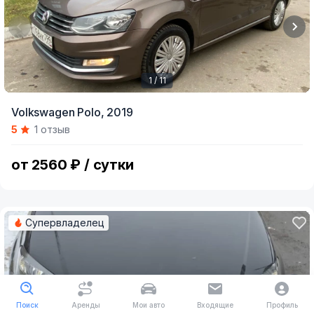
1 / 11
Item
Volkswagen Polo,
2019
1
5
1 отзыв
of
11
от 2560 ₽ / сутки
Супервладелец
Поиск
Аренды
Мои авто
Входящие
Профиль