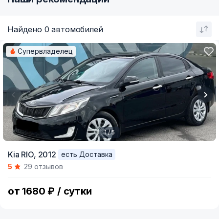
Найдено 0 автомобилей
Супервладелец
1 / 5
Item
Kia RIO,
2012
есть Доставка
1
5
29 отзывов
of
5
от 1680 ₽ / сутки