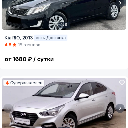
1 / 5
Item
Kia RIO,
2013
есть Доставка
1
4.8
18 отзывов
of
5
от 1680 ₽ / сутки
Супервладелец