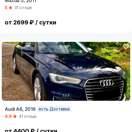
Mazda 5,
2011
1
5
31 отзыв
of
5
от 2699 ₽ / сутки
1 / 7
Item
Audi A6,
2016
есть Доставка
1
4.9
41 отзыв
of
7
от 4400 ₽ / сутки