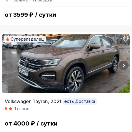
of
6
от 3599 ₽ / сутки
Супервладелец
1 / 5
Item
Volkswagen Tayron,
2021
есть Доставка
1
5
1 отзыв
of
5
от 4000 ₽ / сутки