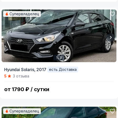
Супервладелец
1 / 5
Item
Hyundai Solaris,
2017
есть Доставка
1
5
3 отзыва
of
5
от 1790 ₽ / сутки
Супервладелец