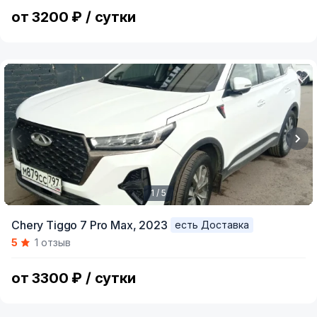
5
от 3200 ₽ / сутки
1 / 5
Item
Chery Tiggo 7 Pro Max,
2023
есть Доставка
1
5
1 отзыв
of
5
от 3300 ₽ / сутки