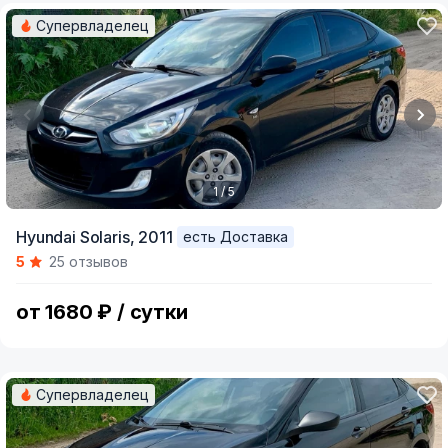
Супервладелец
1 / 5
Item
Hyundai Solaris,
2011
есть Доставка
1
5
25 отзывов
of
5
от 1680 ₽ / сутки
Супервладелец