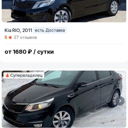
1 / 5
Item
Kia RIO,
2011
есть Доставка
1
5
27 отзывов
of
5
от 1680 ₽ / сутки
Супервладелец
1 / 5