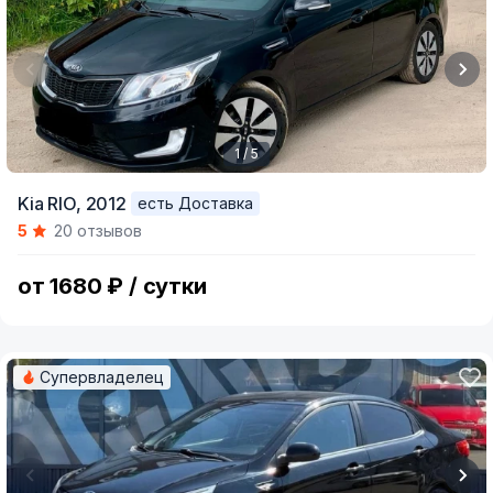
1 / 5
Item
Kia RIO,
2012
есть Доставка
1
5
20 отзывов
of
5
от 1680 ₽ / сутки
Супервладелец