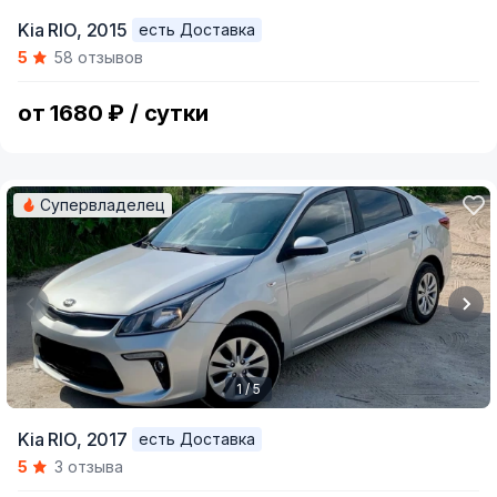
Item
Kia RIO,
2015
есть Доставка
1
5
58 отзывов
of
5
от 1680 ₽ / сутки
Супервладелец
1 / 5
Item
Kia RIO,
2017
есть Доставка
1
5
3 отзыва
of