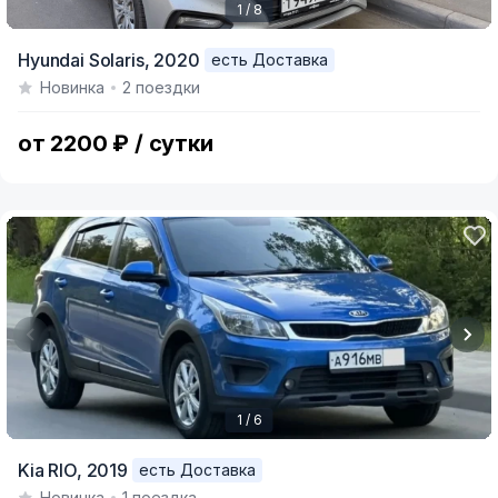
1 / 8
Item
Hyundai Solaris,
2020
есть Доставка
1
Новинка
2 поездки
of
8
от 2200 ₽ / сутки
1 / 6
Item
Kia RIO,
2019
есть Доставка
1
Новинка
1 поездка