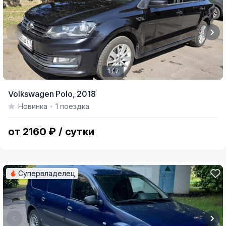
1 / 7
Item
Volkswagen Polo,
2018
1
Новинка
1 поездка
of
7
от 2160 ₽ / сутки
Супервладелец