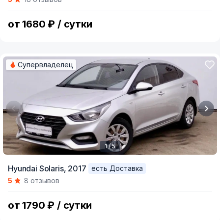
of
5
от 1680 ₽ / сутки
Супервладелец
1 / 5
Item
Hyundai Solaris,
2017
есть Доставка
1
5
8 отзывов
of
5
от 1790 ₽ / сутки