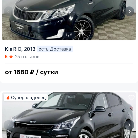
1 / 5
Item
Kia RIO,
2013
есть Доставка
1
5
25 отзывов
of
5
от 1680 ₽ / сутки
Супервладелец