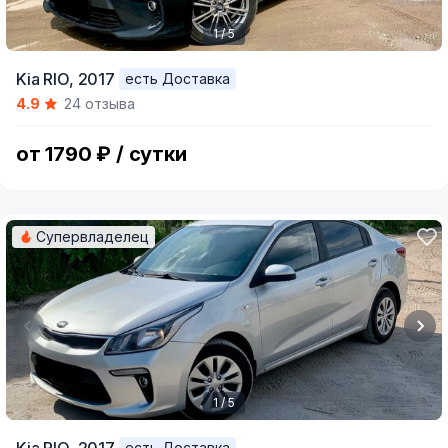
1 / 5
Item
Kia RIO,
2017
есть Доставка
1
4.9
24 отзыва
of
5
от 1790 ₽ / сутки
Супервладелец
1 / 5
Item
есть Доставка