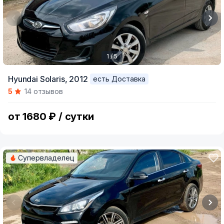
1 / 5
Item
Hyundai Solaris,
2012
есть Доставка
1
5
14 отзывов
of
5
от 1680 ₽ / сутки
Супервладелец