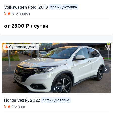
Item
Volkswagen Polo,
2019
есть Доставка
1
5
8 отзывов
of
4
от 2300 ₽ / сутки
Супервладелец
1 / 5
Item
Honda Vezel,
2022
есть Доставка
1
5
1 отзыв
of