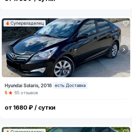
Супервладелец
1 / 4
Item
Hyundai Solaris,
2016
есть Доставка
1
5
65 отзывов
of
4
от 1680 ₽ / сутки
Супервладелец