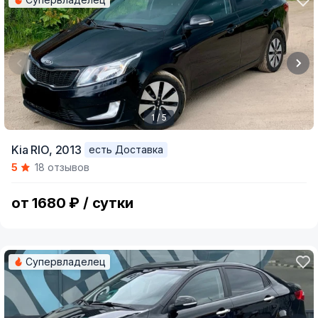
1 / 5
Item
Kia RIO,
2013
есть Доставка
1
5
18 отзывов
of
5
от 1680 ₽ / сутки
Супервладелец