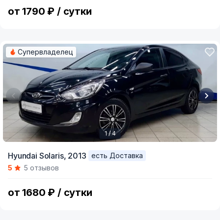
5
от 1790 ₽ / сутки
Супервладелец
1 / 4
Item
Hyundai Solaris,
2013
есть Доставка
1
5
5 отзывов
of
4
от 1680 ₽ / сутки