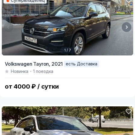
Супервладелец
1 / 7
Item
Volkswagen Tayron,
2021
есть Доставка
1
Новинка
1 поездка
of
7
от 4000 ₽ / сутки