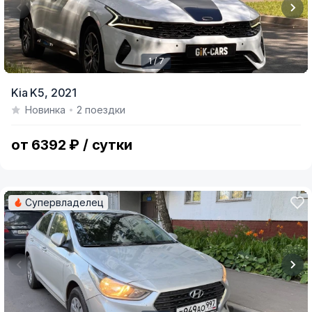
1 / 7
Item
Kia K5,
2021
1
Новинка
2 поездки
of
7
от 6392 ₽ / сутки
Супервладелец