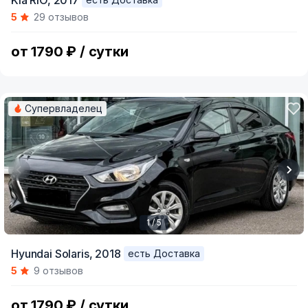
Kia RIO,
2017
1
5
29 отзывов
of
5
от 1790 ₽ / сутки
Супервладелец
1 / 5
Item
Hyundai Solaris,
2018
есть Доставка
1
5
9 отзывов
of
5
от 1790 ₽ / сутки