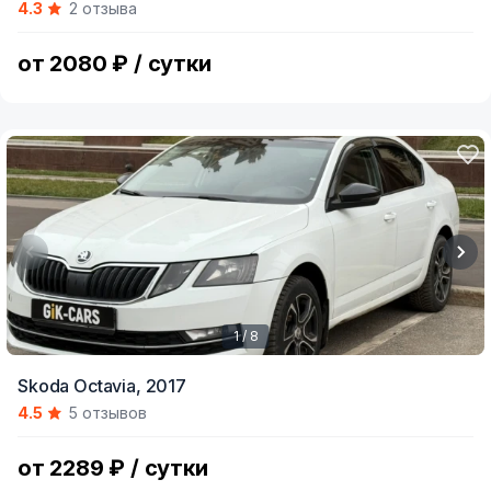
4.3
2 отзыва
of
9
от 2080 ₽ / сутки
1 / 8
Item
Skoda Octavia,
2017
1
4.5
5 отзывов
of
8
от 2289 ₽ / сутки