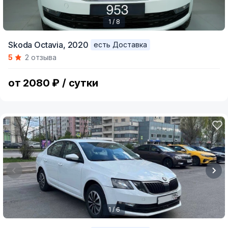
1 / 8
Item
Skoda Octavia,
2020
есть Доставка
1
5
2 отзыва
of
8
от 2080 ₽ / сутки
1 / 6
Item