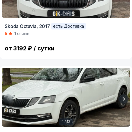
1 / 4
Item
Skoda Octavia,
2017
есть Доставка
1
5
1 отзыв
of
4
от 3192 ₽ / сутки
1 / 12
Item