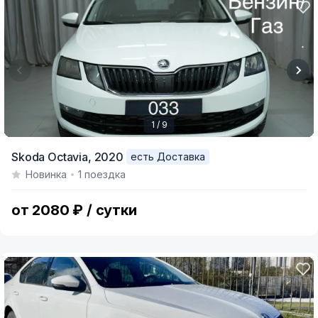
1 / 9
Item
Skoda Octavia,
2020
есть Доставка
1
Новинка
1 поездка
of
9
от 2080 ₽ / сутки