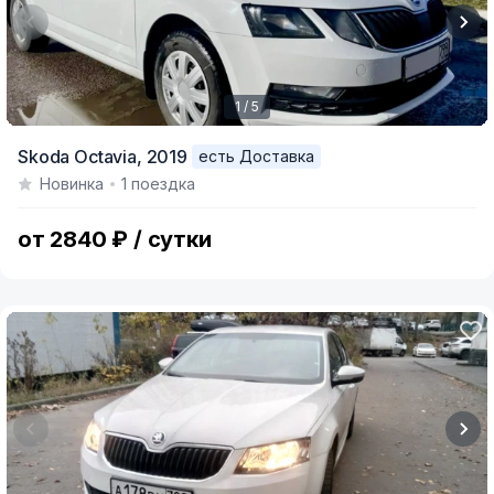
1 / 5
Item
Skoda Octavia,
2019
есть Доставка
1
Новинка
1 поездка
of
5
от 2840 ₽ / сутки