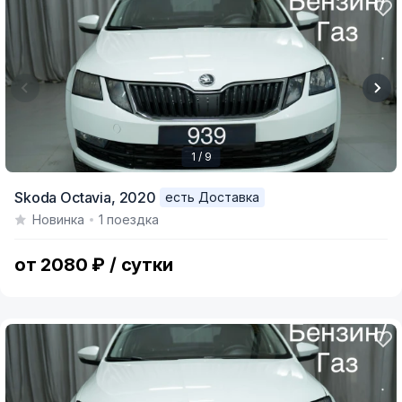
1 / 9
Item
Skoda Octavia,
2020
есть Доставка
1
Новинка
1 поездка
of
9
от 2080 ₽ / сутки