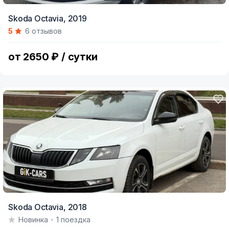
Item
Skoda Octavia,
2019
1
5
6 отзывов
of
7
от 2650 ₽ / сутки
Skoda Octavia,
2018
Новинка
1 поездка