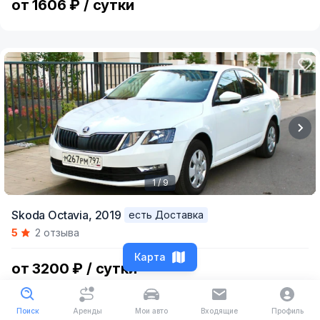
от 1606 ₽ / сутки
1 / 9
Item
Skoda Octavia,
2019
есть Доставка
1
5
2 отзыва
of
9
Карта
от 3200 ₽ / сутки
Поиск
Аренды
Мои авто
Входящие
Профиль