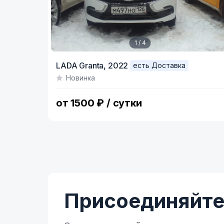
1 / 4
Item
LADA Granta,
2022
есть Доставка
1
Новинка
of
4
от 1500 ₽ / сутки
Присоединяйтес