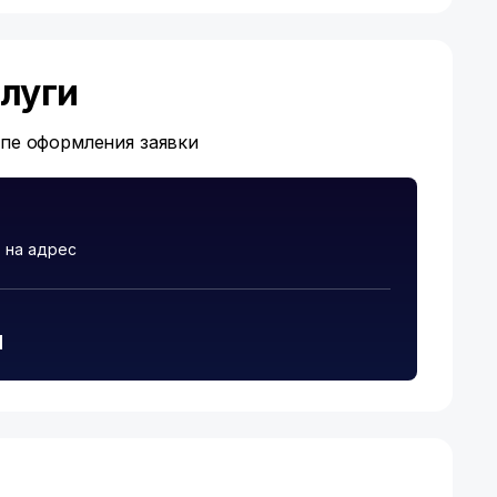
луги
апе оформления заявки
 на адрес
и