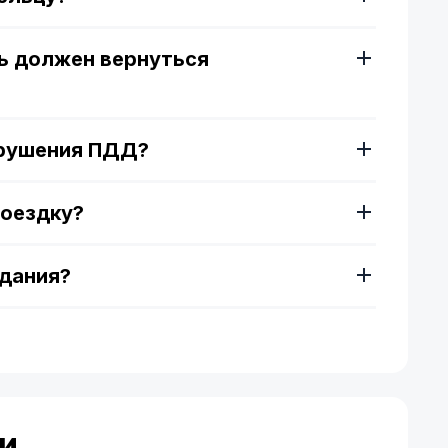
ь должен вернуться
арушения ПДД?
поездку?
здания?
и