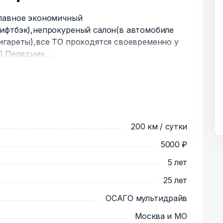
главное экономичный
ифтбэк),непрокуреный салон(в автомобиле
игареты),все ТО проходятся своевременно у
и).Передние
зеркал и заднего остекления.Запускается
розы.
200 км / сутки
5000 ₽
5 лет
25 лет
ОСАГО мультидрайв
Москва и МО