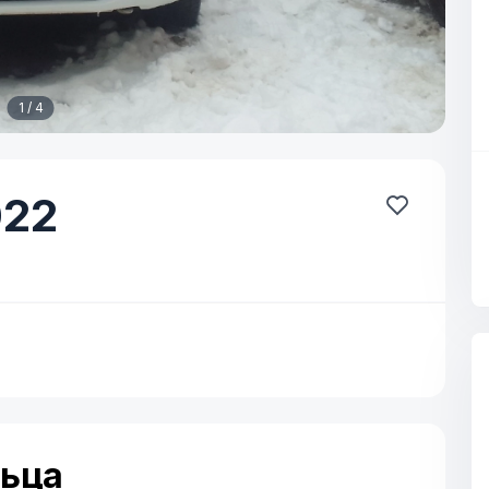
1 / 4
22
льца