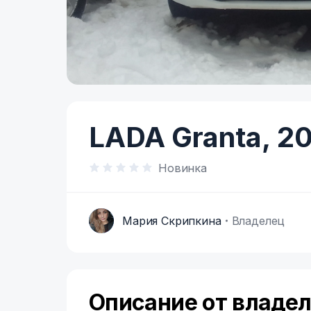
Item
1
of
LADA Granta,
20
4
Новинка
Мария Скрипкина
Владелец
М
Описание от владе