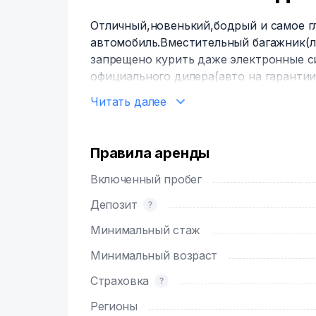
Отличный,новенький,бодрый и самое 
автомобиль.Вместительный багажник(л
запрещено курить даже электронные с
официального дилера(авто на гаранти
стеклоподъёмники,магнитола,подогрев 
Читать далее
моментально даже в самые сильные мо
Правила аренды
Включенный пробег
Депозит
Минимальный стаж
Минимальный возраст
Страховка
Регионы