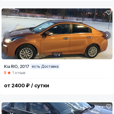
1 / 4
Item
Kia RIO,
2017
есть Доставка
1
5
1 отзыв
of
4
от 2400 ₽ / сутки