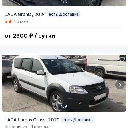
1 / 3
Item
LADA Granta,
2024
есть Доставка
1
5
1 отзыв
of
3
от 2300 ₽ / сутки
1 / 6
Item
LADA Largus Cross,
2020
есть Доставка
1
Новинка
1 поездка