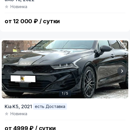
1
Новинка
of
2
от 12 000 ₽ / сутки
1 / 5
Item
Kia K5,
2021
есть Доставка
1
Новинка
of
5
от 4999 ₽ / сутки