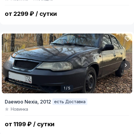
of
6
от 2299 ₽ / сутки
1 / 5
Item
Daewoo Nexia,
2012
есть Доставка
1
Новинка
of
5
от 1199 ₽ / сутки