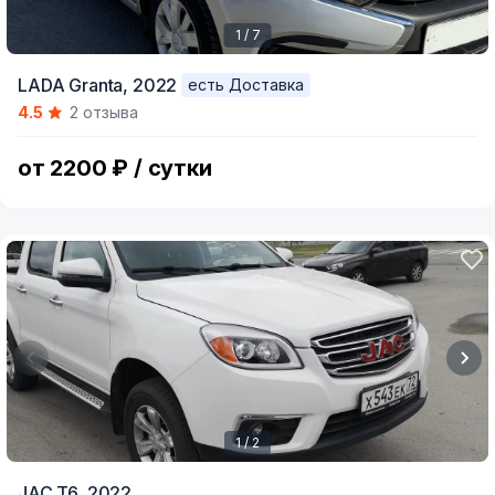
1 / 7
Item
LADA Granta,
2022
есть Доставка
1
4.5
2 отзыва
of
7
от 2200 ₽ / сутки
1 / 2
Item
JAC T6,
2022