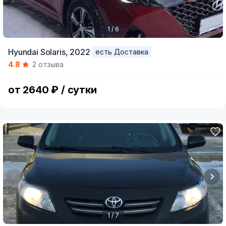
1 / 6
Item
Hyundai Solaris,
2022
есть Доставка
1
4.8
2 отзыва
of
6
от 2640 ₽ / сутки
1 / 7