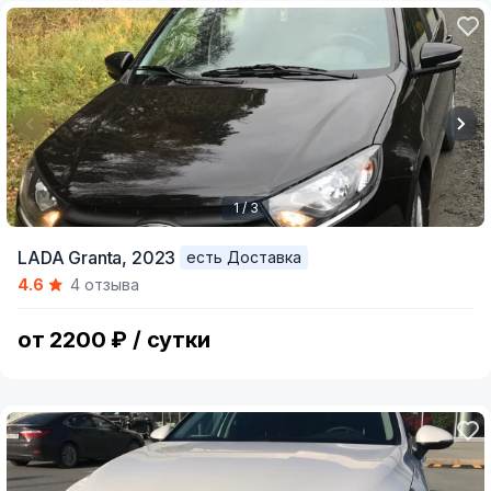
1 / 3
Item
LADA Granta,
2023
есть Доставка
1
4.6
4 отзыва
of
3
от 2200 ₽ / сутки