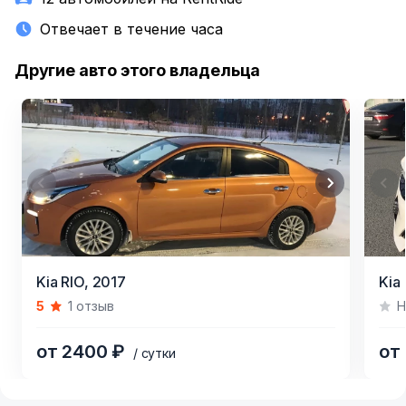
Отвечает в течение часа
Другие авто этого владельца
Item
Item
Kia RIO,
2017
Kia
1
1
5
1 отзыв
Н
of
of
4
5
от 2400 ₽
от
/ сутки
Item