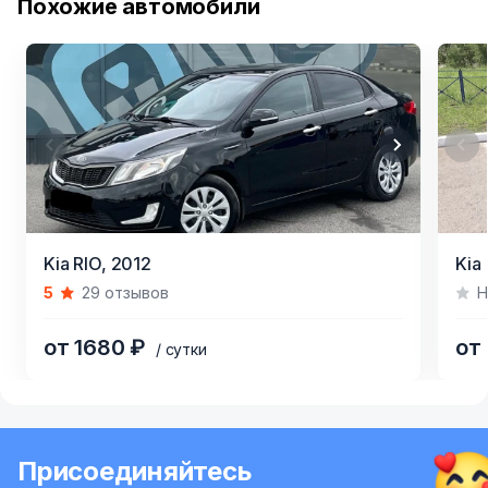
Похожие автомобили
Item
Item
Kia RIO,
2012
Kia 
1
1
5
29 отзывов
Н
of
of
5
11
от 1680 ₽
от
/ сутки
Item
1
of
Присоединяйтесь
6