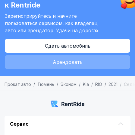
к Rentride
Зарегистрируйтесь и начните
пользоваться сервисом,
как владелец
авто или арендатор.
Удачи на дорогах
Сдать автомобиль
Арендовать
Прокат авто
Тюмень
Эконом
Kia
RIO
2021
Седа
Сервис