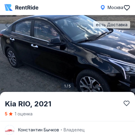
Москва
есть Доставка
1 / 5
Item
Kia RIO,
2021
1
5
1 оценка
of
5
К
Константин Бычков
Владелец