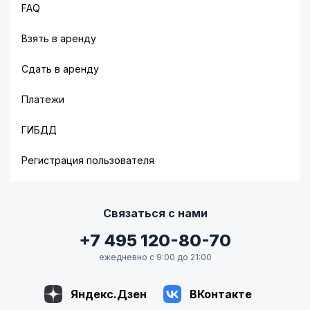
компании есть варианты для выполнения любых
FAQ
задач.
Взять в аренду
Сдать в аренду
Автомобили напрокат – классы,
модели, цены
Платежи
ГИБДД
Регистрация пользователя
Связаться с нами
+7 495 120-80-70
ежедневно с 9:00 до 21:00
Яндекс.Дзен
ВКонтакте