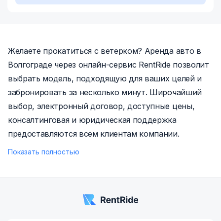
Желаете прокатиться с ветерком? Аренда авто в
Волгограде через онлайн-сервис RentRide позволит
выбрать модель, подходящую для ваших целей и
забронировать за несколько минут. Широчайший
выбор, электронный договор, доступные цены,
консалтинговая и юридическая поддержка
предоставляются всем клиентам компании.
Показать полностью
Город-герой посещают тысячи туристов – увидеть
центральную фигуру памятника «Героям
Сталинградской битвы» знаменитую «Родину-
мать» на Мамаевом кургане,,, военные музеи,
узнать больше об испытаниях, которые выпали