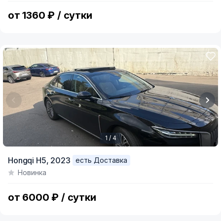
12
от 1360 ₽ / сутки
1 / 4
Item
Hongqi H5,
2023
есть Доставка
1
Новинка
of
4
от 6000 ₽ / сутки