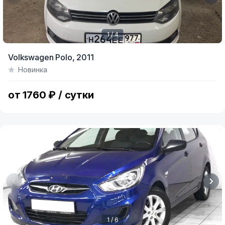
1 / 4
Item
Volkswagen Polo,
2011
1
Новинка
of
4
от 1760 ₽ / сутки
1 / 6