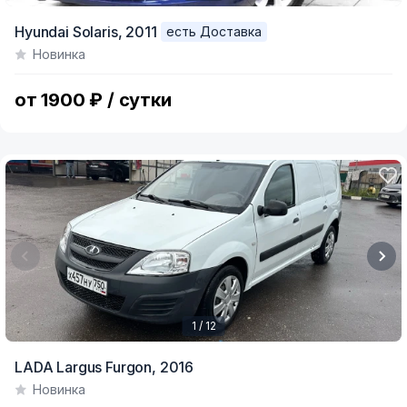
Item
Hyundai Solaris,
2011
есть Доставка
1
Новинка
of
6
от 1900 ₽ / сутки
1 / 12
Item
LADA Largus Furgon,
2016
1
Новинка
of