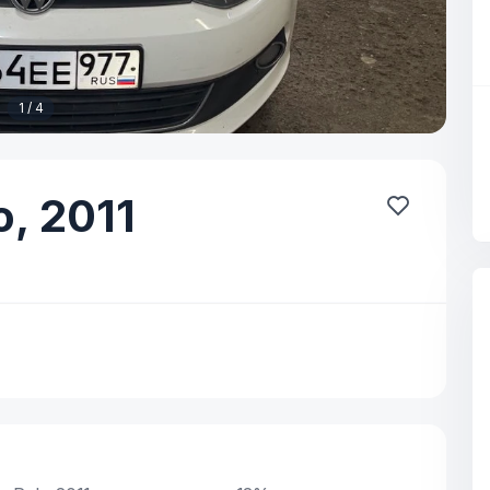
1 / 4
o,
2011