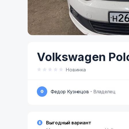
Item
1
of
Volkswagen Pol
4
Новинка
Федор Кузнецов
Владелец
Ф
Выгодный вариант