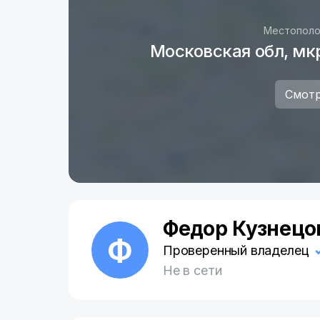
Местополо
Московская обл, мкр
Смотр
Федор Кузнецо
Ф
Проверенный владелец
Не в сети