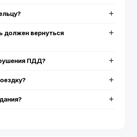
ельцу?
ь должен вернуться
арушения ПДД?
поездку?
здания?